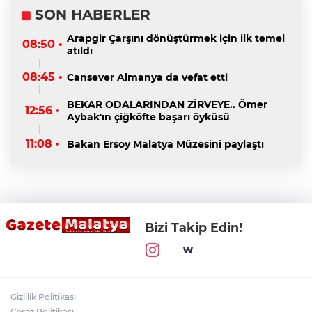
SON HABERLER
Arapgir Çarşını dönüştürmek için ilk temel
08:50 •
atıldı
08:45 •
Cansever Almanya da vefat etti
BEKAR ODALARINDAN ZİRVEYE.. Ömer
12:56 •
Aybak'ın çiğköfte başarı öyküsü
11:08 •
Bakan Ersoy Malatya Müzesini paylaştı
Bizi Takip Edin!
Gizlilik Politikası
Çerez Politikası