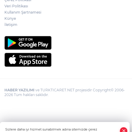
Veri Politikası
Kullanım Şartnamesi
Künye
İletişim
HABER YAZILIMI
ve TURKTICARET.NET projesidir Copyright© 2006-
2026 Tüm hakları saklıdır.
Sizlere daha iyi hizmet sunabilmek adına sitemizde çerez