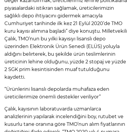
değer kazandırmak, üreticilerimiz lehine politikalarla
piyasalardaki istikrarı sağlamak, üreticilerimizin
sağlıklı depo ihtiyacını gidermek amacıyla
Cumhuriyet tarihinde ilk kez 21 Eylül 2020’de TMO
kuru kayısı alımına başladı” diye konuştu. Milletvekili
Çalık, TMO’nun bu yılki kayısıyı lisanslı depo
üzerinden Elektronik Ürün Senedi (ELÜS) yoluyla
aldığını belirterek, bu şekilde ürün teslimlerinin
üreticinin lehine olduğunu, yüzde 2 stopaj ve yüzde
2 SGK prim kesintisinden muaf tutulduğunu
kaydetti.
“Ürünlerini lisanslı depolarda muhafaza eden
üreticilerimize önemli destekler veriliyor”
Çalık, kayısının laboratuvarda uzmanlarca
analizlerinin yapılarak incelendiğini boy, rutubet ve
kusurlu tane oranına göre TMO’nun alım fiyatlarının
değiştiğini ifade ederek, “TMO 2020 yılı 4 numara