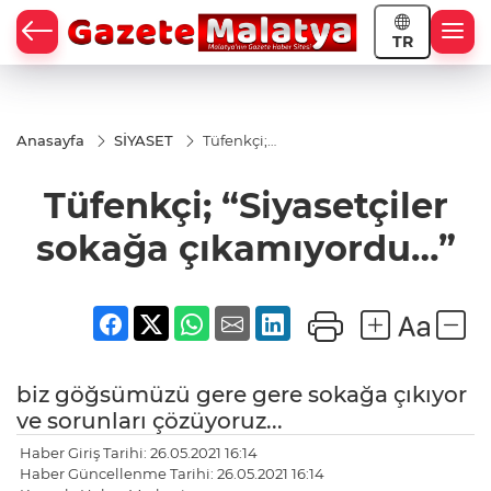
TR
Anasayfa
SİYASET
Tüfenkçi;
“Siyasetçiler
sokağa
Tüfenkçi; “Siyasetçiler
çıkamıyordu…”
sokağa çıkamıyordu…”
biz göğsümüzü gere gere sokağa çıkıyor
ve sorunları çözüyoruz...
Haber Giriş Tarihi: 26.05.2021 16:14
Haber Güncellenme Tarihi: 26.05.2021 16:14