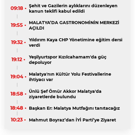
Şehit ve Gazilerin aylıklarını düzenleyen
09:18 •
kanun teklifi kabul edildi
MALATYA’DA GASTRONOMİNİN MERKEZİ
19:55 •
AÇILDI
Yıldırım Kaya CHP Yönetimine eğitim dersi
19:32 •
verdi
Yeşilyurtspor Kızılcahamam'da güç
19:12 •
depoluyor
Malatya'nın Kültür Yolu Festivallerine
19:04 •
ihtiyacı var
Ünlü Şef Ömür Akkor Malatya'da
18:58 •
ziyaretlerde bulundu
18:48 •
Başkan Er: Malatya Mutfağını tanıtacağız
10:23 •
Mahmut Boyraz’dan İYİ Parti’ye Ziyaret