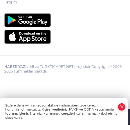
İletişim
HABER YAZILIMI
ve TURKTICARET.NET projesidir Copyright© 2006-
2026 Tüm hakları saklıdır.
Sizlere daha iyi hizmet sunabilmek adına sitemizde çerez
konumlandırmaktayız. Kişisel verileriniz, KVKK ve GDPR kapsamında
toplanıp işlenir. Sitemizi kullanarak, çerezleri kullanmamızı kabul etmiş
olacaksınız.
Anasayfa
Haber Ara
Yazarlar
İhbar Hattı