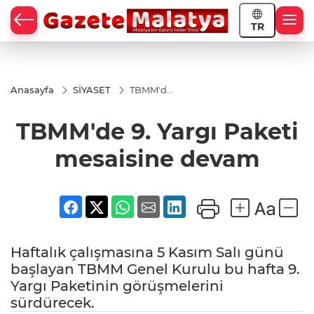
TR
Anasayfa
SİYASET
TBMM'de
9. Yargı
Paketi
TBMM'de 9. Yargı Paketi
mesaisine
devam
mesaisine devam
Haftalık çalışmasına 5 Kasım Salı günü
başlayan TBMM Genel Kurulu bu hafta 9.
Yargı Paketinin görüşmelerini
sürdürecek.