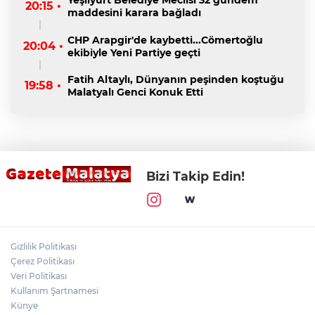
20:15 •
maddesini karara bağladı
CHP Arapgir'de kaybetti...Cömertoğlu
20:04 •
ekibiyle Yeni Partiye geçti
Fatih Altaylı, Dünyanın peşinden koştuğu
19:58 •
Malatyalı Genci Konuk Etti
Bizi Takip Edin!
Gizlilik Politikası
Çerez Politikası
Veri Politikası
Kullanım Şartnamesi
Künye