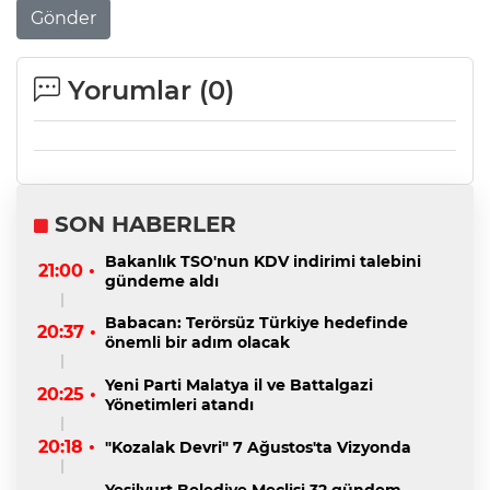
Gönder
Yorumlar (
0
)
SON HABERLER
Bakanlık TSO'nun KDV indirimi talebini
21:00 •
gündeme aldı
Babacan: Terörsüz Türkiye hedefinde
20:37 •
önemli bir adım olacak
Yeni Parti Malatya il ve Battalgazi
20:25 •
Yönetimleri atandı
20:18 •
"Kozalak Devri" 7 Ağustos'ta Vizyonda
Yeşilyurt Belediye Meclisi 32 gündem