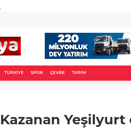
u
TÜRKİYE
SPOR
ÇEVRE
TARIM
 Kazanan Yeşilyurt