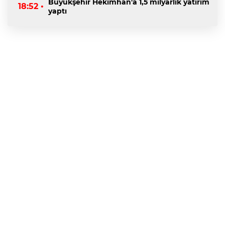
Büyükşehir Hekimhan'a 1,5 milyarlık yatırım
18:52 •
yaptı