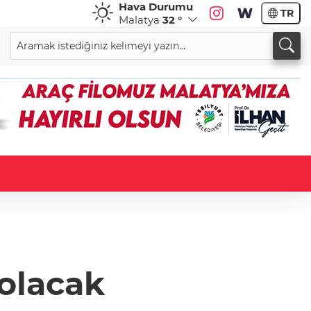
Hava Durumu
TR
Malatya
32 °
 olacak