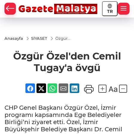
TR
Anasayfa
SİYASET
Özgür
Özel'den
Cemil
Özgür Özel'den Cemil
Tugay'a
övgü
Tugay'a övgü
CHP Genel Başkanı Özgür Özel, İzmir
programı kapsamında Ege Belediyeler
Birliği’ni ziyaret etti. Özel, İzmir
Büyükşehir Belediye Başkanı Dr. Cemil