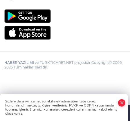
HABER YAZILIMI
ve TURKTICARET.NET projesidir Copyright© 2006-
2026 Tüm hakları saklıdır.
Sizlere daha iyi hizmet sunabilmek adına sitemizde çerez
konumlandırmaktayız. Kişisel verileriniz, KVKK ve GDPR kapsamında
toplanıp işlenir. Sitemizi kullanarak, çerezleri kullanmamızı kabul etmiş
olacaksınız.
Anasayfa
Haber Ara
Yazarlar
İhbar Hattı