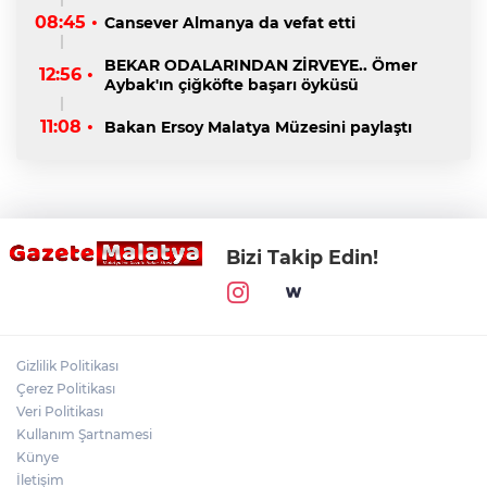
08:45 •
Cansever Almanya da vefat etti
BEKAR ODALARINDAN ZİRVEYE.. Ömer
12:56 •
Aybak'ın çiğköfte başarı öyküsü
11:08 •
Bakan Ersoy Malatya Müzesini paylaştı
Bizi Takip Edin!
Gizlilik Politikası
Çerez Politikası
Veri Politikası
Kullanım Şartnamesi
Künye
İletişim