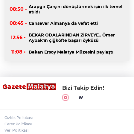
Arapgir Çarşını dönüştürmek için ilk temel
08:50 •
atıldı
08:45 •
Cansever Almanya da vefat etti
BEKAR ODALARINDAN ZİRVEYE.. Ömer
12:56 •
Aybak'ın çiğköfte başarı öyküsü
11:08 •
Bakan Ersoy Malatya Müzesini paylaştı
Bizi Takip Edin!
Gizlilik Politikası
Çerez Politikası
Veri Politikası