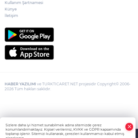
Kullanım Şartnamesi
Künye
İletişim
HABER YAZILIMI
ve TURKTICARET.NET projesidir Copyright© 2006-
2026 Tüm hakları saklıdır.
Sizlere daha iyi hizmet sunabilmek adına sitemizde çerez
konumlandırmaktayız. Kişisel verileriniz, KVKK ve GDPR kapsamında
toplanıp işlenir. Sitemizi kullanarak, çerezleri kullanmamızı kabul etmiş