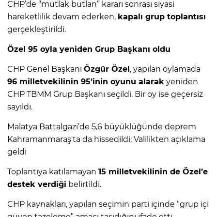
CHP’de “mutlak butlan” kararı sonrası siyasi
hareketlilik devam ederken,
kapalı grup toplantısı
gerçekleştirildi.
Özel 95 oyla yeniden Grup Başkanı oldu
CHP Genel Başkanı
Özgür Özel
, yapılan oylamada
96 milletvekilinin 95’inin oyunu alarak
yeniden
CHP TBMM Grup Başkanı seçildi. Bir oy ise geçersiz
sayıldı.
Malatya Battalgazi’de 5,6 büyüklüğünde deprem
Kahramanmaraş'ta da hissedildi: Valilikten açıklama
geldi
Toplantıya katılamayan
15 milletvekilinin de Özel’e
destek verdiği
belirtildi.
CHP kaynakları, yapılan seçimin parti içinde “grup içi
güven tazeleme” amacı taşıdığını ifade etti.