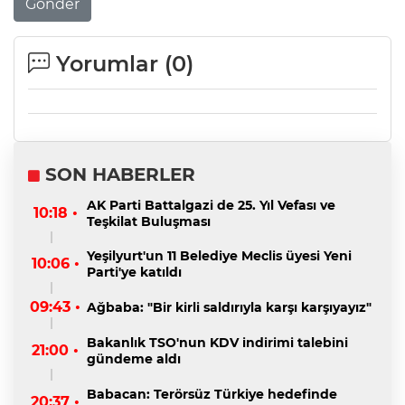
Gönder
Yorumlar (
0
)
SON HABERLER
AK Parti Battalgazi de 25. Yıl Vefası ve
10:18 •
Teşkilat Buluşması
Yeşilyurt'un 11 Belediye Meclis üyesi Yeni
10:06 •
Parti'ye katıldı
09:43 •
Ağbaba: "Bir kirli saldırıyla karşı karşıyayız"
Bakanlık TSO'nun KDV indirimi talebini
21:00 •
gündeme aldı
Babacan: Terörsüz Türkiye hedefinde
20:37 •