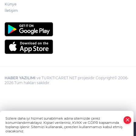
Künye
İletişim
HABER YAZILIMI
ve TURKTICARET.NET projesidir Copyright© 2006-
2026 Tüm hakları saklıdır.
Sizlere daha iyi hizmet sunabilmek adına sitemizde çerez
konumlandırmaktayız. Kişisel verileriniz, KVKK ve GDPR kapsamında
toplanıp işlenir. Sitemizi kullanarak, çerezleri kullanmamızı kabul etmiş
olacaksınız.