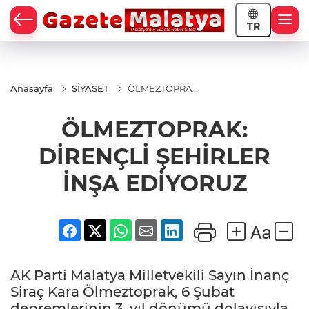
TR
Anasayfa
SİYASET
ÖLMEZTOPRAK:
DİRENÇLİ
ŞEHİRLER İNŞA
ÖLMEZTOPRAK:
EDİYORUZ
DİRENÇLİ ŞEHİRLER
İNŞA EDİYORUZ
AK Parti Malatya Milletvekili Sayın İnanç
Siraç Kara Ölmeztoprak, 6 Şubat
depremlerinin 3. yıl dönümü dolayısıyla