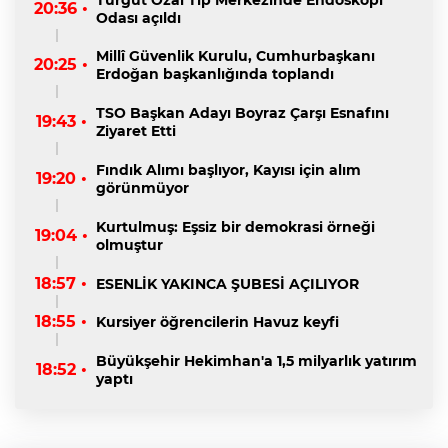
20:36 •
Odası açıldı
Millî Güvenlik Kurulu, Cumhurbaşkanı
20:25 •
Erdoğan başkanlığında toplandı
TSO Başkan Adayı Boyraz Çarşı Esnafını
19:43 •
Ziyaret Etti
Fındık Alımı başlıyor, Kayısı için alım
19:20 •
görünmüyor
Kurtulmuş: Eşsiz bir demokrasi örneği
19:04 •
olmuştur
18:57 •
ESENLİK YAKINCA ŞUBESİ AÇILIYOR
18:55 •
Kursiyer öğrencilerin Havuz keyfi
Büyükşehir Hekimhan'a 1,5 milyarlık yatırım
18:52 •
yaptı