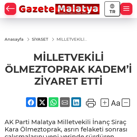
TR
Anasayfa
SİYASET
MİLLETVEKİLİ
ÖLMEZTOPRAK
KADEM’İ
MİLLETVEKİLİ
ZİYARET ETTİ
ÖLMEZTOPRAK KADEM’İ
ZİYARET ETTİ
AK Parti Malatya Milletvekili İnanç Siraç
Kara Ölmeztoprak, asrın felaketi sonrası
çalışmalarını yeni yerinde sürdüren