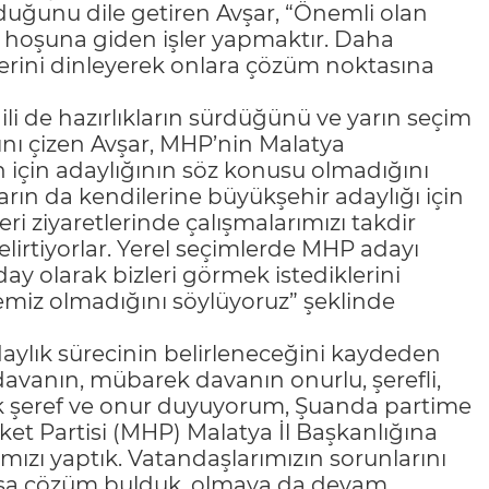
duğunu dile getiren Avşar, “Önemli olan
’ın hoşuna giden işler yapmaktır. Daha
lerini dinleyerek onlara çözüm noktasına
ili de hazırlıkların sürdüğünü ve yarın seçim
tını çizen Avşar, MHP’nin Malatya
n için adaylığının söz konusu olmadığını
ların da kendilerine büyükşehir adaylığı için
leri ziyaretlerinde çalışmalarımızı takdir
belirtiyorlar. Yerel seçimlerde MHP adayı
y olarak bizleri görmek istediklerini
emiz olmadığını söylüyoruz” şeklinde
aylık sürecinin belirleneceğini kaydeden
 davanın, mübarek davanın onurlu, şerefli,
 şeref ve onur duyuyorum, Şuanda partime
ket Partisi (MHP) Malatya İl Başkanlığına
mızı yaptık. Vatandaşlarımızın sorunlarını
 olsa çözüm bulduk, olmaya da devam