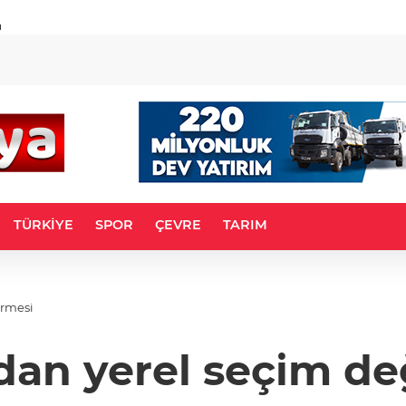
u
TÜRKİYE
SPOR
ÇEVRE
TARIM
irmesi
dan yerel seçim d