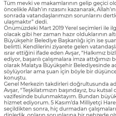
Tüm mevki ve makamlarının gelip geçici ol
öncelikle Allah’ın rızasını kazanarak, Allah
sonrada vatandaşlarımızın sorunlarını dert
ulaşmaktır” dedi.
Önümüzdeki Mart 2019 Yerel seçimleri ile ilg
olacak gibi her zaman hazır olduklarının al
Büyükşehir Belediye Başkanlığı için ise şua
belirtti. Kendilerini ziyarete gelen vatandaş
ısrar ettiğini ifade eden Avşar, “Halkımız biz
ediyor, başarılı çalışmalara imza attığımızı 
olarak Malatya Büyükşehir Belediyesinde ada
söylüyorlar ama şuan için böyle bir düşünc
konuştu.
Genel Merkezin takdirleri doğrultusunda ad
Avşar, “Teşkilatımızın başındayız, bu kutsal
vazifesinde bulunmaktayım. Bundan büyük
hizmet ediyorum. 5 Kasım’da Milliyetçi Hare
seçildikten sonra, hiç durmadan çalışmaları
dinledik, onların sorunlarına bir nebzede