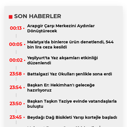
SON HABERLER
Arapgir Çarşı Merkezini Aydınlar
00:13 •
Dönüştürecek
Malatya'da binlerce ürün denetlendi, 544
00:05 •
bin lira ceza kesildi
Yeşilyurt'ta Yaz akşamları etkinliği
00:02 •
düzenlendi
23:58 •
Battalgazi Yaz Okulları şenlikle sona erdi
Başkan Er: Hekimhan'ı geleceğe
23:54 •
hazırlıyoruz
Başkan Taşkın Taziye evinde vatandaşlarla
23:50 •
buluştu
23:45 •
Beydağı Dağ Bisikleti Yarışı kortejle başladı