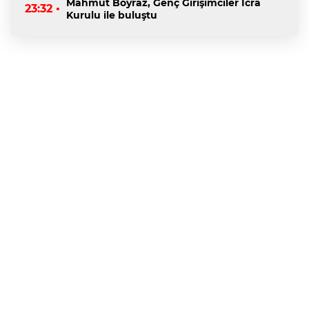
Mahmut Boyraz, Genç Girişimciler İcra
23:32 •
Kurulu ile buluştu