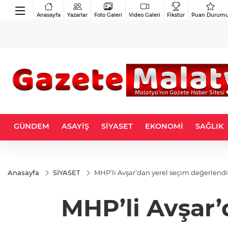
Anasayfa
Yazarlar
Foto Galeri
Video Galeri
Fikstür
Puan Durum
GÜNDEM
ASAYİŞ
SİYASET
EKONOMİ
SAĞLIK
Anasayfa
SİYASET
MHP’li Avşar’dan yerel seçim değerlend
MHP’li Avşar’