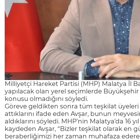
Milliyetçi Hareket Partisi (MHP) Malatya İl
yapılacak olan yerel seçimlerde Büyükşehir B
konusu olmadığını söyledi.
Göreve geldikten sonra tüm teşkilat üyeleri i
attıklarını ifade eden Avşar, bunun meyvesin
aldıklarını söyledi. MHP’nin Malatya’da 16 yıl
kaydeden Avşar, “Bizler teşkilat olarak en gü
beraberliğimizi her zaman muhafaza ederek b