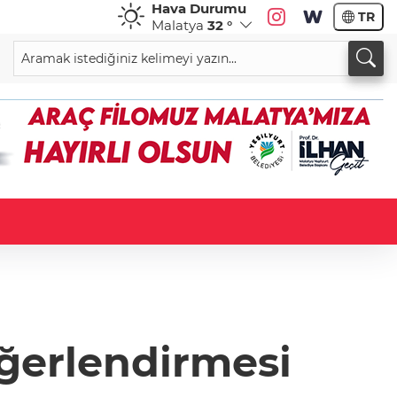
Hava Durumu
TR
Malatya
32 °
eğerlendirmesi