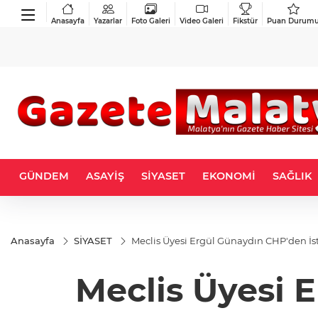
Anasayfa
Yazarlar
Foto Galeri
Video Galeri
Fikstür
Puan Durum
GÜNDEM
ASAYİŞ
SİYASET
EKONOMİ
SAĞLIK
Anasayfa
SİYASET
Meclis Üyesi Ergül Günaydın CHP'den İsti
Meclis Üyesi E