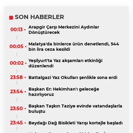
SON HABERLER
Arapgir Çarşı Merkezini Aydınlar
00:13 •
Dönüştürecek
Malatya'da binlerce ürün denetlendi, 544
00:05 •
bin lira ceza kesildi
Yeşilyurt'ta Yaz akşamları etkinliği
00:02 •
düzenlendi
23:58 •
Battalgazi Yaz Okulları şenlikle sona erdi
Başkan Er: Hekimhan'ı geleceğe
23:54 •
hazırlıyoruz
Başkan Taşkın Taziye evinde vatandaşlarla
23:50 •
buluştu
23:45 •
Beydağı Dağ Bisikleti Yarışı kortejle başladı