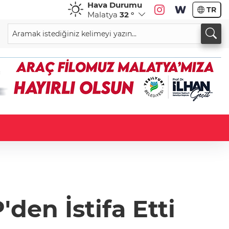
Hava Durumu
TR
Malatya
32 °
den İstifa Etti