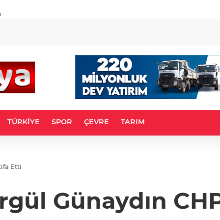
u
TÜRKİYE
SPOR
ÇEVRE
TARIM
fa Etti
rgül Günaydın CHP'