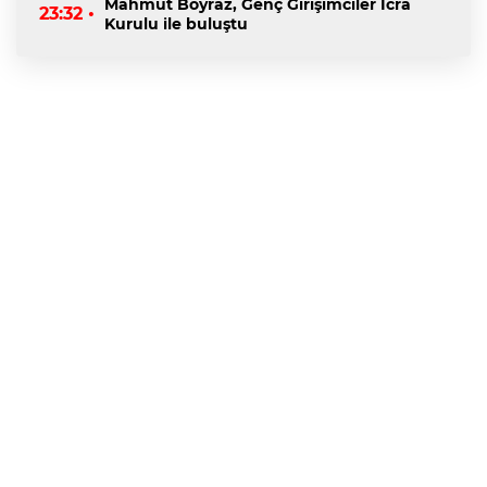
Mahmut Boyraz, Genç Girişimciler İcra
23:32 •
Kurulu ile buluştu