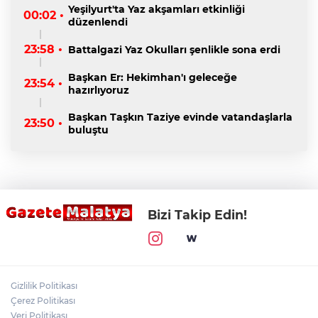
Yeşilyurt'ta Yaz akşamları etkinliği
00:02 •
düzenlendi
23:58 •
Battalgazi Yaz Okulları şenlikle sona erdi
Başkan Er: Hekimhan'ı geleceğe
23:54 •
hazırlıyoruz
Başkan Taşkın Taziye evinde vatandaşlarla
23:50 •
buluştu
Bizi Takip Edin!
Gizlilik Politikası
Çerez Politikası
Veri Politikası