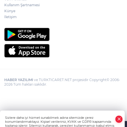
Kullanım Şartnamesi
Künye
İletişim
HABER YAZILIMI
ve TURKTICARET.NET projesidir Copyright© 2006-
2026 Tüm hakları saklıdır.
Sizlere daha iyi hizmet sunabilmek adına sitemizde çerez
konumlandırmaktayız. Kişisel verileriniz, KVKK ve GDPR kapsamında
toplanıp işlenir. Sitemizi kullanarak, çerezleri kullanmamızı kabul etmiş