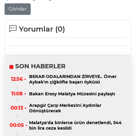
Gönder
Yorumlar (
0
)
SON HABERLER
BEKAR ODALARINDAN ZİRVEYE.. Ömer
12:56 •
Aybak'ın çiğköfte başarı öyküsü
11:08 •
Bakan Ersoy Malatya Müzesini paylaştı
Arapgir Çarşı Merkezini Aydınlar
00:13 •
Dönüştürecek
Malatya'da binlerce ürün denetlendi, 544
00:05 •
bin lira ceza kesildi