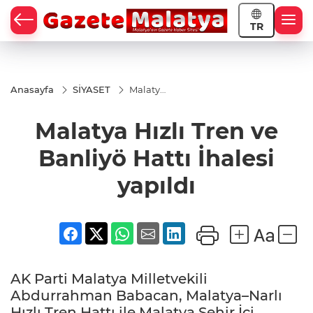
TR
Anasayfa
SİYASET
Malatya
Hızlı
Tren ve
Malatya Hızlı Tren ve
Banliyö
Hattı
İhalesi
Banliyö Hattı İhalesi
yapıldı
yapıldı
AK Parti Malatya Milletvekili
Abdurrahman Babacan, Malatya–Narlı
Hızlı Tren Hattı ile Malatya Şehir İçi