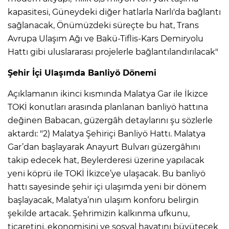
kapasitesi, Güneydeki diğer hatlarla Narlı'da bağlantı
sağlanacak, Önümüzdeki süreçte bu hat, Trans
Avrupa Ulaşım Ağı ve Bakü-Tiflis-Kars Demiryolu
Hattı gibi uluslararası projelerle bağlantılandırılacak"
Şehir İçi Ulaşımda Banliyö Dönemi
Açıklamanın ikinci kısmında Malatya Gar ile İkizce
TOKİ konutları arasında planlanan banliyö hattına
değinen Babacan, güzergâh detaylarını şu sözlerle
aktardı: "2) Malatya Şehiriçi Banliyö Hattı. Malatya
Gar’dan başlayarak Anayurt Bulvarı güzergâhını
takip edecek hat, Beylerderesi üzerine yapılacak
yeni köprü ile TOKİ İkizce’ye ulaşacak. Bu banliyö
hattı sayesinde şehir içi ulaşımda yeni bir dönem
başlayacak, Malatya’nın ulaşım konforu belirgin
şekilde artacak. Şehrimizin kalkınma ufkunu,
ticaretini, ekonomisini ve sosyal hayatını büyütecek