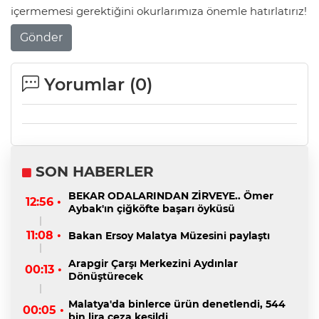
içermemesi gerektiğini okurlarımıza önemle hatırlatırız!
Gönder
Yorumlar (
0
)
SON HABERLER
BEKAR ODALARINDAN ZİRVEYE.. Ömer
12:56 •
Aybak'ın çiğköfte başarı öyküsü
11:08 •
Bakan Ersoy Malatya Müzesini paylaştı
Arapgir Çarşı Merkezini Aydınlar
00:13 •
Dönüştürecek
Malatya'da binlerce ürün denetlendi, 544
00:05 •
bin lira ceza kesildi