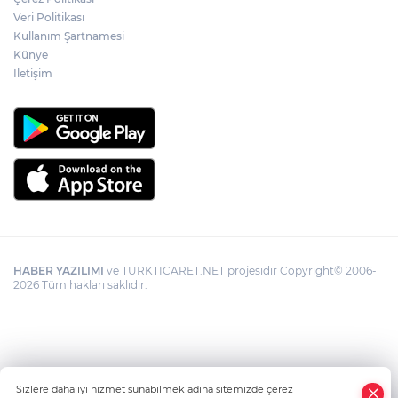
Veri Politikası
Kullanım Şartnamesi
Künye
İletişim
HABER YAZILIMI
ve TURKTICARET.NET projesidir Copyright© 2006-
2026 Tüm hakları saklıdır.
Sizlere daha iyi hizmet sunabilmek adına sitemizde çerez