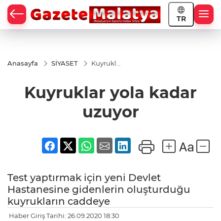
TR
Anasayfa
SİYASET
Kuyruklar
yola
kadar
Kuyruklar yola kadar
uzuyor
uzuyor
Test yaptırmak için yeni Devlet
Hastanesine gidenlerin oluşturduğu
kuyrukların caddeye
Haber Giriş Tarihi: 26.09.2020 18:30