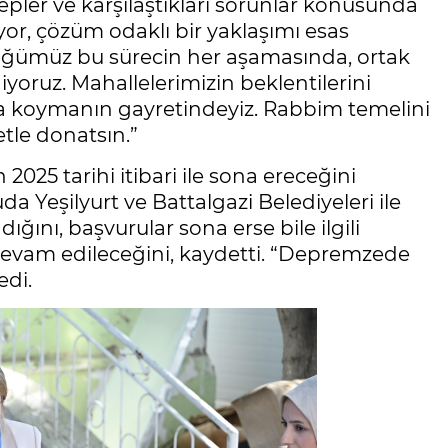
talepler ve karşılaştıkları sorunlar konusunda
üyor, çözüm odaklı bir yaklaşımı esas
üttüğümüz bu sürecin her aşamasında, ortak
yoruz. Mahallelerimizin beklentilerini
aya koymanın gayretindeyiz. Rabbim temelini
etle donatsın.”
025 tarihi itibari ile sona ereceğini
a Yeşilyurt ve Battalgazi Belediyeleri ile
ığını, başvurular sona erse bile ilgili
devam edileceğini, kaydetti. “Depremzede
edi.