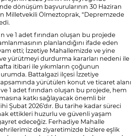
inde dönüşüm başvurularının 30 Haziran
latan Milletvekili Ölmeztoprak, “Depremzede
edi.
n ve 1 adet fırından oluşan bu projede
amamlanmasının planlandığını ifade eden
vam etti; İzzetiye Mahallemizde ve yine
e yürütmeyi durdurma kararları nedeni ile
fta itibari ile yıkımların çoğunun
rumda. Battalgazi ilçesi İzzetiye
 kapsamında yürütülen konut ve ticaret alanı
ve 1 adet fırından oluşan bu projede, hem
asına katkı sağlayacak önemli bir
hi Şubat 2026’dır. Bu tarihe kadar süreci
ak ettikleri huzurlu ve güvenli yaşam
gayret edeceğiz. Ferhadiye Mahalle
rilerimiz de ziyaretimizde bizlere eşlik