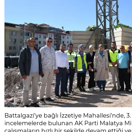
Battalgazi’ye bağlı İzzetiye Mahallesi’nde, 3
incelemelerde bulunan AK Parti Malatya Mil
çalışmaların hızlı bir şekilde devam ettiği v