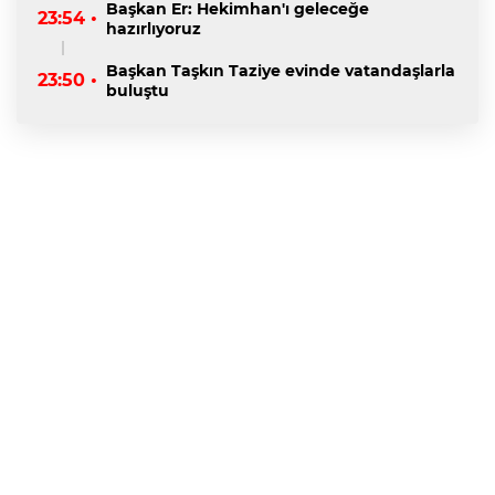
Başkan Er: Hekimhan'ı geleceğe
23:54 •
hazırlıyoruz
Başkan Taşkın Taziye evinde vatandaşlarla
23:50 •
buluştu