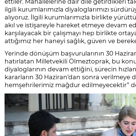
ettiler. Mahallelerine dair dile getirdikleri 
ilgili kurumlarımızla diyaloglarımızı sürdür
alıyoruz. İlgili kurumlarımızla birlikte yür
akıl ve istişareyle hareket etmeye devam edi
karşılayacak bir çalışmayı hep birlikte ort
attığımız her haneyi sağlık, güven ve berek
Yerinde dönüşüm başvurularının 30 Haziran 2
hatırlatan Milletvekili Ölmeztoprak, bu konud
diyaloglarının devam ettiğini, sürecin hızland
kararların 30 Haziran’dan sonra verilmeye 
hemşehrilerimiz mağdur edilmeyecektir” d