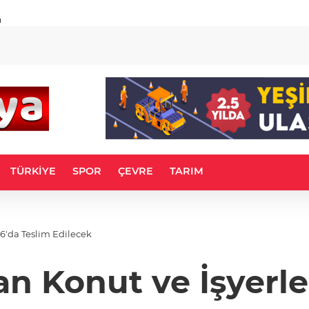
u
TÜRKİYE
SPOR
ÇEVRE
TARIM
26'da Teslim Edilecek
lan Konut ve İşyerle