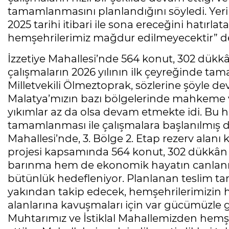
tamamlanmasını planlandığını söyledi. Yer
2025 tarihi itibari ile sona ereceğini hatır
hemşehrilerimiz mağdur edilmeyecektir” d
İzzetiye Mahallesi’nde 564 konut, 302 dükkâ
çalışmaların 2026 yılının ilk çeyreğinde t
Milletvekili Ölmeztoprak, sözlerine şöyle de
Malatya’mızın bazı bölgelerinde mahkeme v
yıkımlar az da olsa devam etmekte idi. Bu ha
tamamlanması ile çalışmalara başlanılmış du
Mahallesi’nde, 3. Bölge 2. Etap rezerv alanı
projesi kapsamında 564 konut, 302 dükkân 
barınma hem de ekonomik hayatın canlanm
bütünlük hedefleniyor. Planlanan teslim tari
yakından takip edecek, hemşehrilerimizin h
alanlarına kavuşmaları için var gücümüzle 
Muhtarımız ve İstiklal Mahallemizden hemşeh