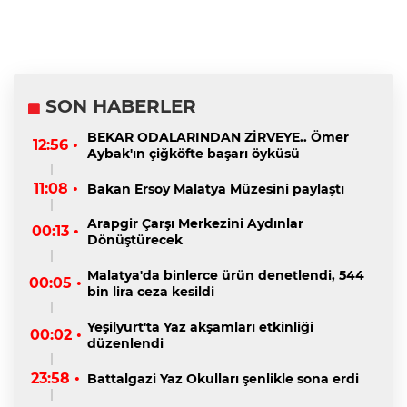
SON HABERLER
BEKAR ODALARINDAN ZİRVEYE.. Ömer
12:56 •
Aybak'ın çiğköfte başarı öyküsü
11:08 •
Bakan Ersoy Malatya Müzesini paylaştı
Arapgir Çarşı Merkezini Aydınlar
00:13 •
Dönüştürecek
Malatya'da binlerce ürün denetlendi, 544
00:05 •
bin lira ceza kesildi
Yeşilyurt'ta Yaz akşamları etkinliği
00:02 •
düzenlendi
23:58 •
Battalgazi Yaz Okulları şenlikle sona erdi