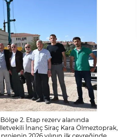
. Bölge 2. Etap rezerv alanında
letvekili İnanç Siraç Kara Ölmeztoprak,
e projenin 2026 yılının ilk çeyreğinde