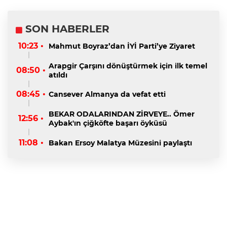
SON HABERLER
10:23 •
Mahmut Boyraz’dan İYİ Parti’ye Ziyaret
Arapgir Çarşını dönüştürmek için ilk temel
08:50 •
atıldı
08:45 •
Cansever Almanya da vefat etti
BEKAR ODALARINDAN ZİRVEYE.. Ömer
12:56 •
Aybak'ın çiğköfte başarı öyküsü
11:08 •
Bakan Ersoy Malatya Müzesini paylaştı