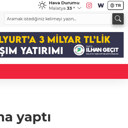
Hava Durumu
TR
Malatya
33 °
ma yaptı