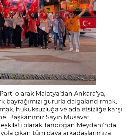
İ Parti olarak Malatya’dan Ankara’ya,
rk bayrağımızı gururla dalgalandırmak,
ıkmak, hukuksuzluğa ve adaletsizliğe karşı
enel Başkanımız Sayın Müsavat
a Teşkilatı olarak Tandoğan Meydanı’nda
te yola çıkan tüm dava arkadaşlarımıza