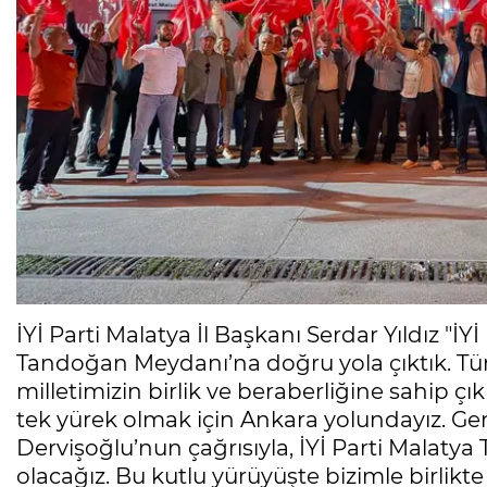
İYİ Parti Malatya İl Başkanı Serdar Yıldız "İY
Tandoğan Meydanı’na doğru yola çıktık. Tü
milletimizin birlik ve beraberliğine sahip ç
tek yürek olmak için Ankara yolundayız. G
Dervişoğlu’nun çağrısıyla, İYİ Parti Malaty
olacağız. Bu kutlu yürüyüşte bizimle birlik