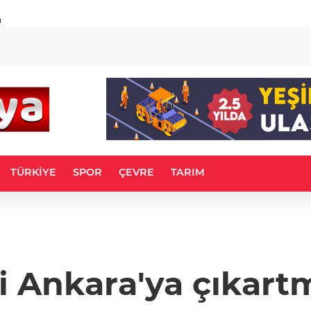
u
TÜRKİYE
SPOR
ÇEVRE
TARIM
ti Ankara'ya çıkart