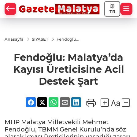
TR
Anasayfa
SİYASET
Fendoğlu:
Malatya’da
Kayısı
Fendoğlu: Malatya’da
Üreticisine
Acil
Destek
Kayısı Üreticisine Acil
Şart
Destek Şart
MHP Malatya Milletvekili Mehmet
Fendoğlu, TBMM Genel Kurulu’nda söz
alarak kayısı üreticilerinin yaşadığı zararı