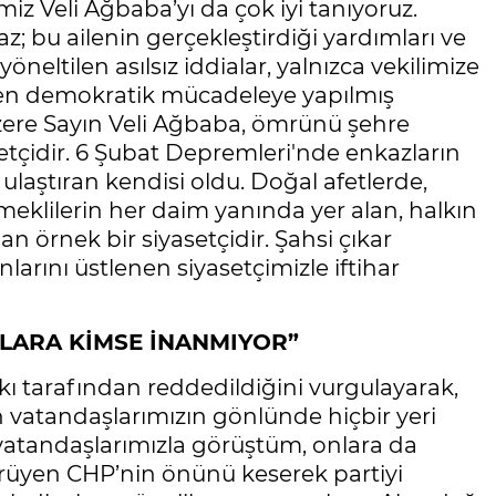
iz Veli Ağbaba’yı da çok iyi tanıyoruz.
z; bu ailenin gerçekleştirdiği yardımları ve
öneltilen asılsız iddialar, yalnızca vekilimize
ülen demokratik mücadeleye yapılmış
üzere Sayın Veli Ağbaba, ömrünü şehre
setçidir. 6 Şubat Depremleri'nde enkazların
 ulaştıran kendisi oldu. Doğal afetlerde,
 emeklilerin her daim yanında yer alan, halkın
n örnek bir siyasetçidir. Şahsi çıkar
larını üstlenen siyasetçimizle iftihar
ALARA KİMSE İNANMIYOR”
kı tarafından reddedildiğini vurgulayarak,
n vatandaşlarımızın gönlünde hiçbir yeri
 vatandaşlarımızla görüştüm, onlara da
yürüyen CHP’nin önünü keserek partiyi