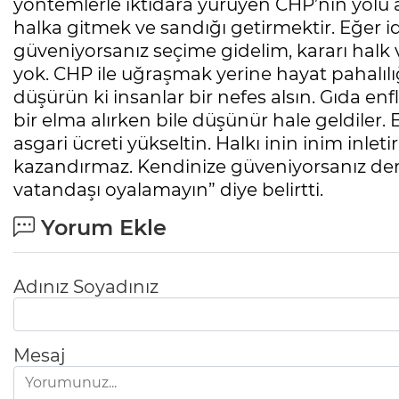
yöntemlerle iktidara yürüyen CHP’nin yolu 
halka gitmek ve sandığı getirmektir. Eğer id
güveniyorsanız seçime gidelim, kararı halk 
yok. CHP ile uğraşmak yerine hayat pahalılı
düşürün ki insanlar bir nefes alsın. Gıda enfl
bir elma alırken bile düşünür hale geldiler.
asgari ücreti yükseltin. Halkı inin inim inl
kazandırmaz. Kendinize güveniyorsanız derha
vatandaşı oyalamayın” diye belirtti.
Yorum Ekle
Adınız Soyadınız
Mesaj