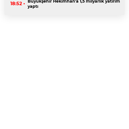
Büyükşehir Hekimhan'a 1,5 milyarlık yatırım
18:52 •
yaptı