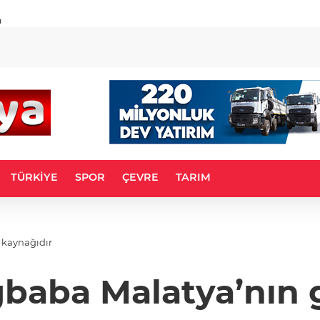
u
TÜRKİYE
SPOR
ÇEVRE
TARIM
 kaynağıdır
Ağbaba Malatya’nın 