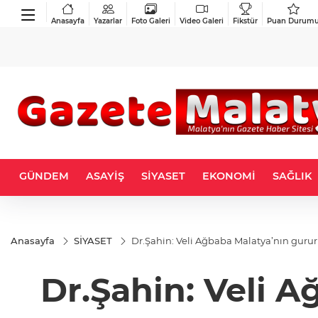
Anasayfa
Yazarlar
Foto Galeri
Video Galeri
Fikstür
Puan Durum
GÜNDEM
ASAYİŞ
SİYASET
EKONOMİ
SAĞLIK
Anasayfa
SİYASET
Dr.Şahin: Veli Ağbaba Malatya’nın gurur
Dr.Şahin: Veli 