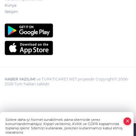
Künye
İletişim
HABER YAZILIMI
ve TURKTICARET.NET projesidir Copyright© 2006-
2026 Tüm hakları saklıdır.
Sizlere daha iyi hizmet sunabilmek adına sitemizde çerez
konumlandırmaktayız. Kişisel verileriniz, KVKK ve GDPR kapsamında
toplanıp işlenir. Sitemizi kullanarak, çerezleri kullanmamızı kabul etmiş
olacaksınız.