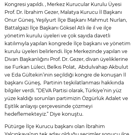
Kongresi yapıldı. , Merkez Kurucular Kurulu Üyesi
Prof. Dr. İbrahim Gezer, Malatya Kurucu İl Başkanı
Onur Güneş, Yeşilyurt İlçe Başkanı Mahmut Nurlan,
Battalgazi İlçe Başkanı Göksel Atlı ile il ve ilçe
yönetim kurulu üyeleri ve çok sayıda davetli
katılımıyla yapılan kongrede İlçe başkanı ve yönetim
kurulu üyeleri belirlendi. İlçe Merkezinde yapılan ve
Divan Başkanlığını Prof. Dr. Gezer, divan üyeliklerine
ise Furkan Lüleci, Belkıs Polat, Abdulvahap Akbulut
ve Eda Gültekin’inin seçildiği kongre de konuşan İl
başkanı Güneş, Partinin teşkilatlanması hakkında
bilgiler verdi. “DEVA Partisi olarak, Türkiye’nin yüz
yüze kaldığı sorunları partimizin Özgürlük Adalet ve
Eşitlik anlayışı çerçevesinde çözmeyi
hedeflemekteyiz.” Diye konuştu.
Pütürge İlçe Kurucu başkanı olan İbrahim
Yalçınkaya’nın tek aday olduğu seçimler sonucu ilçe