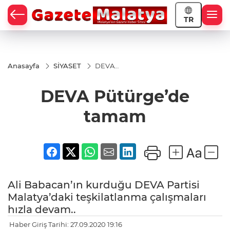
TR
Anasayfa
SİYASET
DEVA
Pütürge’de
tamam
DEVA Pütürge’de
tamam
Ali Babacan’ın kurduğu DEVA Partisi
Malatya’daki teşkilatlanma çalışmaları
hızla devam..
Haber Giriş Tarihi: 27.09.2020 19:16