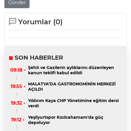
Gönder
Yorumlar (
0
)
SON HABERLER
Şehit ve Gazilerin aylıklarını düzenleyen
09:18 •
kanun teklifi kabul edildi
MALATYA’DA GASTRONOMİNİN MERKEZİ
19:55 •
AÇILDI
Yıldırım Kaya CHP Yönetimine eğitim dersi
19:32 •
verdi
Yeşilyurtspor Kızılcahamam'da güç
19:12 •
depoluyor