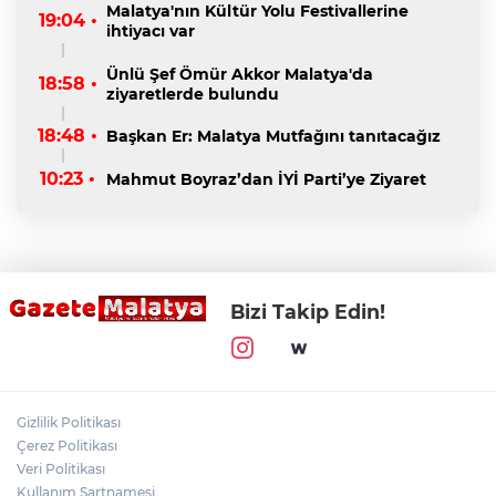
Malatya'nın Kültür Yolu Festivallerine
19:04 •
ihtiyacı var
Ünlü Şef Ömür Akkor Malatya'da
18:58 •
ziyaretlerde bulundu
18:48 •
Başkan Er: Malatya Mutfağını tanıtacağız
10:23 •
Mahmut Boyraz’dan İYİ Parti’ye Ziyaret
Bizi Takip Edin!
Gizlilik Politikası
Çerez Politikası
Veri Politikası
Kullanım Şartnamesi