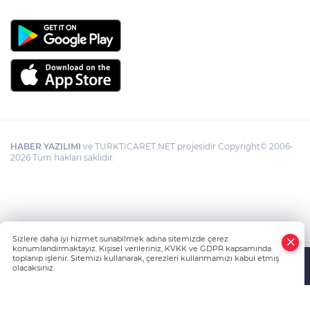
HABER YAZILIMI
ve TURKTICARET.NET projesidir Copyright© 2006-
2026 Tüm hakları saklıdır.
Sizlere daha iyi hizmet sunabilmek adına sitemizde çerez
konumlandırmaktayız. Kişisel verileriniz, KVKK ve GDPR kapsamında
toplanıp işlenir. Sitemizi kullanarak, çerezleri kullanmamızı kabul etmiş
olacaksınız.
Anasayfa
Haber Ara
Yazarlar
İhbar Hattı