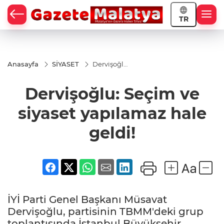
TR
Anasayfa
SİYASET
Dervişoğlu:
Seçim ve
siyaset
Dervişoğlu: Seçim ve
yapılamaz
hale geldi!
siyaset yapılamaz hale
geldi!
İYİ Parti Genel Başkanı Müsavat
Dervişoğlu, partisinin TBMM'deki grup
toplantısında İstanbul Büyükşehir