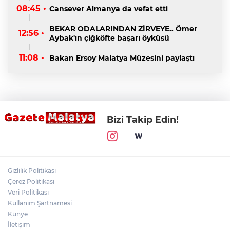
08:45 •
Cansever Almanya da vefat etti
BEKAR ODALARINDAN ZİRVEYE.. Ömer
12:56 •
Aybak'ın çiğköfte başarı öyküsü
11:08 •
Bakan Ersoy Malatya Müzesini paylaştı
Bizi Takip Edin!
Gizlilik Politikası
Çerez Politikası
Veri Politikası
Kullanım Şartnamesi
Künye
İletişim