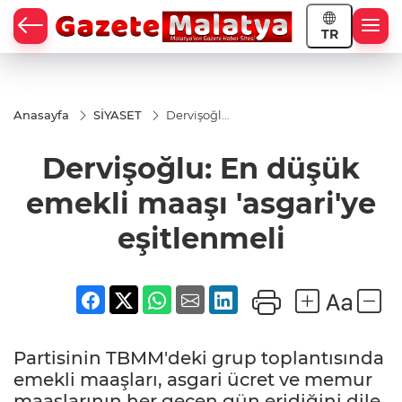
TR
Anasayfa
SİYASET
Dervişoğlu:
En düşük
emekli
Dervişoğlu: En düşük
maaşı
'asgari'ye
eşitlenmeli
emekli maaşı 'asgari'ye
eşitlenmeli
Partisinin TBMM'deki grup toplantısında
emekli maaşları, asgari ücret ve memur
maaşlarının her geçen gün eridiğini dile