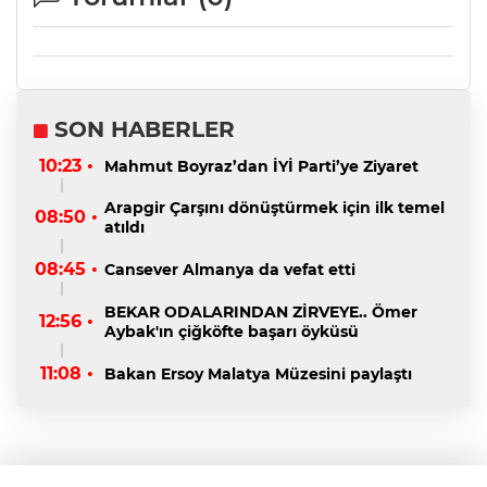
SON HABERLER
10:23 •
Mahmut Boyraz’dan İYİ Parti’ye Ziyaret
Arapgir Çarşını dönüştürmek için ilk temel
08:50 •
atıldı
08:45 •
Cansever Almanya da vefat etti
BEKAR ODALARINDAN ZİRVEYE.. Ömer
12:56 •
Aybak'ın çiğköfte başarı öyküsü
11:08 •
Bakan Ersoy Malatya Müzesini paylaştı