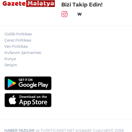
Bizi Takip Edin!
Gizlilik Politikası
Çerez Politikası
Veri Politikası
Kullanım Şartnamesi
Künye
İletişim
HABER YAZILIMI
ve TURKTICARET.NET projesidir Copyright© 2006-