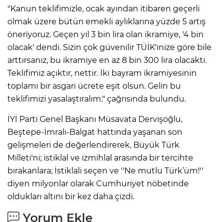
"Kanun teklifimizle, ocak ayından itibaren geçerli
olmak üzere bütün emekli aylıklarına yüzde 5 artış
öneriyoruz. Geçen yıl 3 bin lira olan ikramiye, '4 bin
olacak' dendi. Sizin çok güvenilir TÜİK'inize göre bile
arttırsanız, bu ikramiye en az 8 bin 300 lira olacaktı.
Teklifimiz açıktır, nettir. İki bayram ikramiyesinin
toplamı bir asgari ücrete eşit olsun. Gelin bu
teklifimizi yasalaştıralım." çağrısında bulundu.
İYİ Parti Genel Başkanı Müsavata Dervişoğlu,
Beştepe-İmralı-Balgat hattında yaşanan son
gelişmeleri de değerlendirerek, Büyük Türk
Milleti'ni; istiklal ve izmihlal arasında bir tercihte
bırakanlara; İstiklali seçen ve ''Ne mutlu Türk’üm!''
diyen milyonlar olarak Cumhuriyet nöbetinde
oldukları altını bir kez daha çizdi.
Yorum Ekle