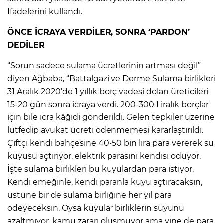
İfadelerini kullandı.
ÖNCE İCRAYA VERDİLER, SONRA ‘PARDON’
DEDİLER
“Sorun sadece sulama ücretlerinin artması değil”
diyen Ağbaba, “Battalgazi ve Derme Sulama birlikleri
31 Aralık 2020’de 1 yıllık borç vadesi dolan üreticileri
15-20 gün sonra icraya verdi. 200-300 Liralık borçlar
için bile icra kâğıdı gönderildi. Gelen tepkiler üzerine
lütfedip avukat ücreti ödenmemesi kararlaştırıldı.
Çiftçi kendi bahçesine 40-50 bin lira para vererek su
kuyusu açtırıyor, elektrik parasını kendisi ödüyor.
İşte sulama birlikleri bu kuyulardan para istiyor.
Kendi emeğinle, kendi paranla kuyu açtıracaksın,
üstüne bir de sulama birliğine her yıl para
ödeyeceksin. Oysa kuyular birliklerin suyunu
azaltmıyor, kamu zararı oluşmuyor ama yine de para