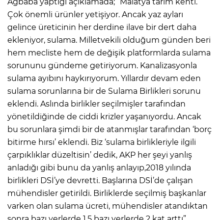
Ağbaba yaptığı açıklamada; “Malatya tarım kenti.
Çok önemli ürünler yetişiyor. Ancak yaz ayları
gelince üreticinin her derdine ilave bir dert daha
ekleniyor, sulama. Milletvekili olduğum günden beri
hem mecliste hem de değişik platformlarda sulama
sorununu gündeme getiriyorum. Kanalizasyonla
sulama ayıbını haykırıyorum. Yıllardır devam eden
sulama sorunlarına bir de Sulama Birlikleri sorunu
eklendi. Aslında birlikler seçilmişler tarafından
yönetildiğinde de ciddi krizler yaşanıyordu. Ancak
bu sorunlara şimdi bir de atanmışlar tarafından ‘borç
bitirme hırsı’ eklendi. Biz ‘sulama birlikleriyle ilgili
çarpıklıklar düzeltisin’ dedik, AKP her şeyi yanlış
anladığı gibi bunu da yanlış anlayıp,2018 yılında
birlikleri DSİ’ye devretti. Başlarına DSİ’de çalışan
mühendisler getirildi. Birliklerde seçilmiş başkanlar
varken olan sulama ücreti, mühendisler atandıktan
sonra bazı yerlerde 1,5 bazı yerlerde 2 kat arttı”