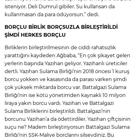
isteniyor. Deli Dumrul gibiler. Su kullansan da
kullanmasan da para ödüyorsun.” dedi.
BORÇLU BİRLİK BORÇSUZLA BİRLEŞTİRİLDİ
ŞİMDİ HERKES BORÇLU
Birliklerin birleştirilmesinin de ciddi rahatsızlık
yarattığını kaydeden Ağbaba, “En çok şikayet gelen
yerlerin başında Yazıhan geliyor. Yazıhanlı üreticiler
dertli. Yazıhan Sulama Birliği’nin 2018 öncesi 1 kuruş
borcu yokken ve kasasında da parası varken şimdi
çok yüksek miktarda borcu var. Battalgazi Sulama
Birliği’nin ise kötü yönetimden kaynaklı 10 milyon
liraya yakın borcu vardı. Yazıhan ve Battalgazi
Sulama Birliklerini birleştirildi. Battalgazi’nin
borcunu Yazıhan’a da ödettirdiler. Yazıhan çiftçisinin
suçu ne? Madem birleştiriyorsun Battalgazi Sulama
Birliği’nin SSK-Maliye borçlarını silseydiniz. Bu