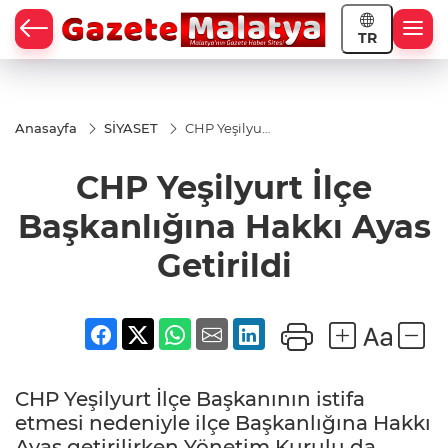
TR
Anasayfa
SİYASET
CHP Yeşilyurt
İlçe
Başkanlığına
CHP Yeşilyurt İlçe
Hakkı Ayas
Getirildi
Başkanlığına Hakkı Ayas
Getirildi
CHP Yeşilyurt İlçe Başkanının istifa
etmesi nedeniyle ilçe Başkanlığına Hakkı
Ayas getirilirken Yönetim Kurulu da