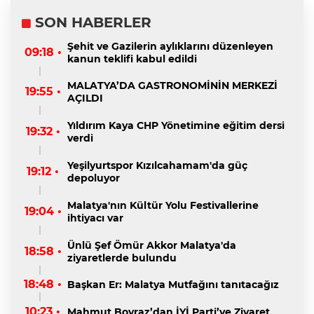
SON HABERLER
Şehit ve Gazilerin aylıklarını düzenleyen
09:18 •
kanun teklifi kabul edildi
MALATYA’DA GASTRONOMİNİN MERKEZİ
19:55 •
AÇILDI
Yıldırım Kaya CHP Yönetimine eğitim dersi
19:32 •
verdi
Yeşilyurtspor Kızılcahamam'da güç
19:12 •
depoluyor
Malatya'nın Kültür Yolu Festivallerine
19:04 •
ihtiyacı var
Ünlü Şef Ömür Akkor Malatya'da
18:58 •
ziyaretlerde bulundu
18:48 •
Başkan Er: Malatya Mutfağını tanıtacağız
10:23 •
Mahmut Boyraz’dan İYİ Parti’ye Ziyaret