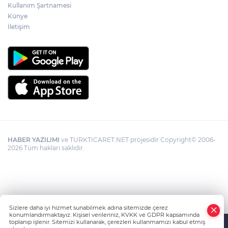
Kullanım Şartnamesi
Künye
İletişim
HABER YAZILIMI
ve TURKTICARET.NET projesidir Copyright© 2006-
2026 Tüm hakları saklıdır.
Sizlere daha iyi hizmet sunabilmek adına sitemizde çerez
konumlandırmaktayız. Kişisel verileriniz, KVKK ve GDPR kapsamında
toplanıp işlenir. Sitemizi kullanarak, çerezleri kullanmamızı kabul etmiş