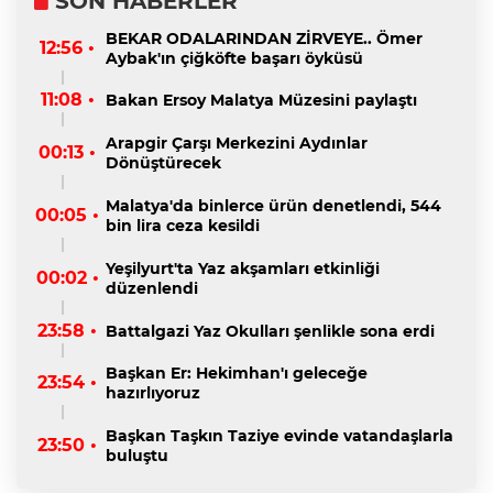
SON HABERLER
BEKAR ODALARINDAN ZİRVEYE.. Ömer
12:56 •
Aybak'ın çiğköfte başarı öyküsü
11:08 •
Bakan Ersoy Malatya Müzesini paylaştı
Arapgir Çarşı Merkezini Aydınlar
00:13 •
Dönüştürecek
Malatya'da binlerce ürün denetlendi, 544
00:05 •
bin lira ceza kesildi
Yeşilyurt'ta Yaz akşamları etkinliği
00:02 •
düzenlendi
23:58 •
Battalgazi Yaz Okulları şenlikle sona erdi
Başkan Er: Hekimhan'ı geleceğe
23:54 •
hazırlıyoruz
Başkan Taşkın Taziye evinde vatandaşlarla
23:50 •
buluştu