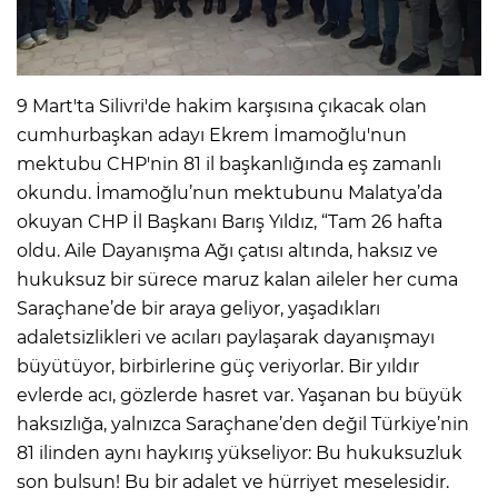
9 Mart'ta Silivri'de hakim karşısına çıkacak olan
cumhurbaşkan adayı Ekrem İmamoğlu'nun
mektubu CHP'nin 81 il başkanlığında eş zamanlı
okundu. İmamoğlu’nun mektubunu Malatya’da
okuyan CHP İl Başkanı Barış Yıldız, “Tam 26 hafta
oldu. Aile Dayanışma Ağı çatısı altında, haksız ve
hukuksuz bir sürece maruz kalan aileler her cuma
Saraçhane’de bir araya geliyor, yaşadıkları
adaletsizlikleri ve acıları paylaşarak dayanışmayı
büyütüyor, birbirlerine güç veriyorlar. Bir yıldır
evlerde acı, gözlerde hasret var. Yaşanan bu büyük
haksızlığa, yalnızca Saraçhane’den değil Türkiye’nin
81 ilinden aynı haykırış yükseliyor: Bu hukuksuzluk
son bulsun! Bu bir adalet ve hürriyet meselesidir.