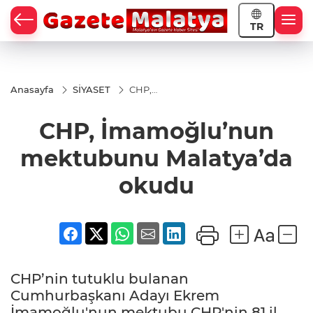
TR
Anasayfa
SİYASET
CHP,
İmamoğlu’nun
mektubunu
CHP, İmamoğlu’nun
Malatya’da
okudu
mektubunu Malatya’da
okudu
CHP’nin tutuklu bulanan
Cumhurbaşkanı Adayı Ekrem
İmamoğlu'nun mektubu CHP'nin 81 il