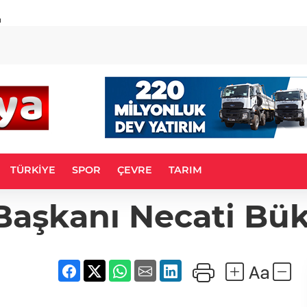
u
TÜRKİYE
SPOR
ÇEVRE
TARIM
Başkanı Necati Bük