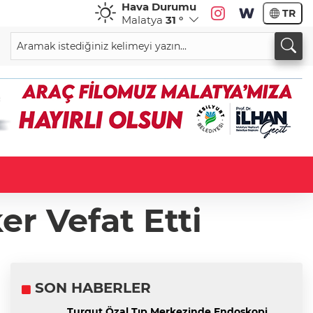
Hava Durumu
TR
Malatya
31 °
er Vefat Etti
SON HABERLER
Turgut Özal Tıp Merkezinde Endoskopi