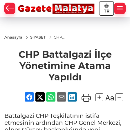
TR
Anasayfa
SİYASET
CHP
Battalgazi
İlçe
CHP Battalgazi İlçe
Yönetimine
Atama
Yapıldı
Yönetimine Atama
Yapıldı
Battalgazi CHP Teşkilatının istifa
etmesinin ardından CHP Genel Merkezi,
Alper Gürsoy başkanlığında yeni