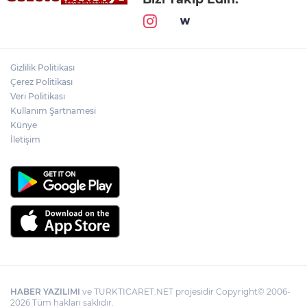
Gizlilik Politikası
Çerez Politikası
Veri Politikası
Kullanım Şartnamesi
Künye
İletişim
HABER YAZILIMI
ve TURKTICARET.NET projesidir Copyright© 2006-
2026 Tüm hakları saklıdır.