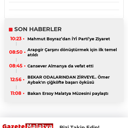
SON HABERLER
10:23 •
Mahmut Boyraz’dan İYİ Parti’ye Ziyaret
Arapgir Çarşını dönüştürmek için ilk temel
08:50 •
atıldı
08:45 •
Cansever Almanya da vefat etti
BEKAR ODALARINDAN ZİRVEYE.. Ömer
12:56 •
Aybak'ın çiğköfte başarı öyküsü
11:08 •
Bakan Ersoy Malatya Müzesini paylaştı
Bizi Takip Edin!