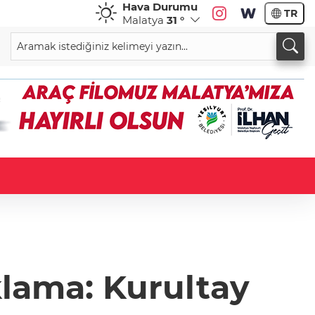
Hava Durumu
TR
Malatya
31 °
klama: Kurultay