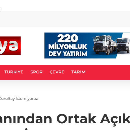
u
TÜRKİYE
SPOR
ÇEVRE
TARIM
Kurultay İstemiyoruz
anından Ortak Açı