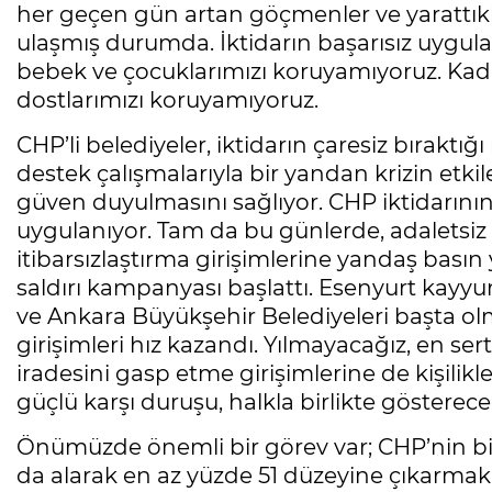
her geçen gün artan göçmenler ve yarattıkla
ulaşmış durumda. İktidarın başarısız uygulam
bebek ve çocuklarımızı koruyamıyoruz. Kadı
dostlarımızı koruyamıyoruz.
CHP’li belediyeler, iktidarın çaresiz bıraktı
destek çalışmalarıyla bir yandan krizin etki
güven duyulmasını sağlıyor. CHP iktidarının
uygulanıyor. Tam da bu günlerde, adaletsiz
itibarsızlaştırma girişimlerine yandaş basın 
saldırı kampanyası başlattı. Esenyurt kayy
ve Ankara Büyükşehir Belediyeleri başta olm
girişimleri hız kazandı. Yılmayacağız, en ser
iradesini gasp etme girişimlerine de kişilikl
güçlü karşı duruşu, halkla birlikte gösterece
Önümüzde önemli bir görev var; CHP’nin bir
da alarak en az yüzde 51 düzeyine çıkarmak,