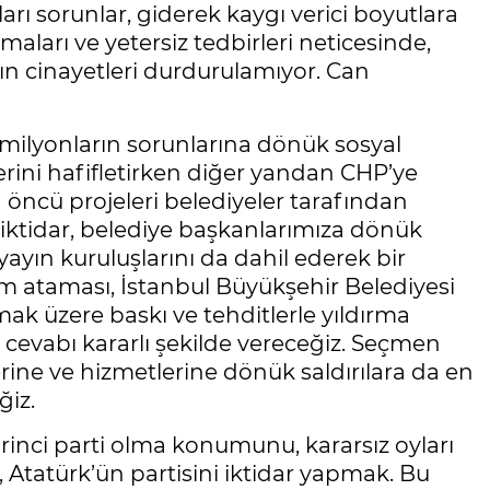
rı sorunlar, giderek kaygı verici boyutlara
aları ve yetersiz tedbirleri neticesinde,
n cinayetleri durdurulamıyor. Can
ğı milyonların sorunlarına dönük sosyal
lerini hafifletirken diğer yandan CHP’ye
 öncü projeleri belediyeler tarafından
 iktidar, belediye başkanlarımıza dönük
yayın kuruluşlarını da dahil ederek bir
um ataması, İstanbul Büyükşehir Belediyesi
ak üzere baskı ve tehditlerle yıldırma
t cevabı kararlı şekilde vereceğiz. Seçmen
erine ve hizmetlerine dönük saldırılara da en
ğiz.
inci parti olma konumunu, kararsız oyları
 Atatürk’ün partisini iktidar yapmak. Bu