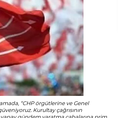
ıklamada,
“CHP örgütlerine ve Genel
üveniyoruz. Kurultay çağrısının
in yapay gündem yaratma çabalarına prim