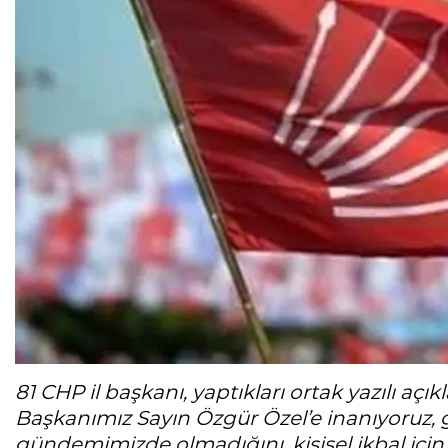
81 CHP il başkanı, yaptıkları ortak yazılı aç
Başkanımız Sayın Özgür Özel’e inanıyoruz, g
gündemimizde olmadığını, kişisel ikbal iç