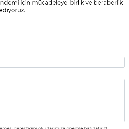
ündemi için mücadeleye, birlik ve beraberlik
 ediyoruz.
mesi gerektiğini okurlarımıza önemle hatırlatırız!