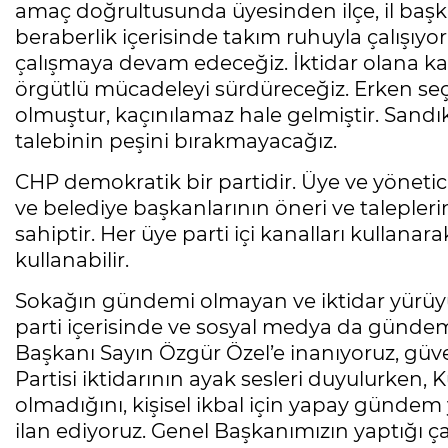
amaç doğrultusunda üyesinden ilçe, il başk
beraberlik içerisinde takım ruhuyla çalışı
çalışmaya devam edeceğiz. İktidar olana k
örgütlü mücadeleyi sürdüreceğiz. Erken se
olmuştur, kaçınılamaz hale gelmiştir. Sand
talebinin peşini bırakmayacağız.
CHP demokratik bir partidir. Üye ve yönetici
ve belediye başkanlarının öneri ve taleplerini
sahiptir. Her üye parti içi kanalları kullana
kullanabilir.
Sokağın gündemi olmayan ve iktidar yürü
parti içerisinde ve sosyal medya da günde
Başkanı Sayın Özgür Özel’e inanıyoruz, güve
Partisi iktidarının ayak sesleri duyulurken
olmadığını, kişisel ikbal için yapay günde
ilan ediyoruz. Genel Başkanımızın yaptığı 