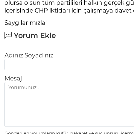
olursa olsun tüm partilileri halkın gerçek g
içerisinde CHP iktidarı için çalışmaya davet
Saygılarımızla"
Yorum Ekle
Adınız Soyadınız
Mesaj
Gönderilen yorumların küfür, hakaret ve suç unsuru içerme