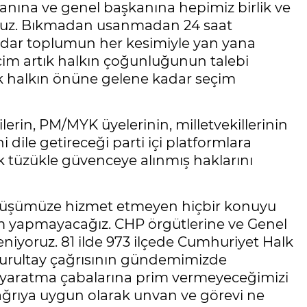
anına ve genel başkanına hepimiz birlik ve
yoruz. Bıkmadan usanmadan 24 saat
adar toplumun her kesimiyle yan yana
çim artık halkın çoğunluğunun talebi
ık halkın önüne gelene kadar seçim
lerin, PM/MYK üyelerinin, milletvekillerinin
 dile getireceği parti içi platformlara
rak tüzükle güvenceye alınmış haklarını
yüşümüze hizmet etmeyen hiçbir konuyu
m yapmayacağız. CHP örgütlerine ve Genel
niyoruz. 81 ilde 973 ilçede Cumhuriyet Halk
, Kurultay çağrısının gündemimizde
m yaratma çabalarına prim vermeyeceğimizi
çağrıya uygun olarak unvan ve görevi ne