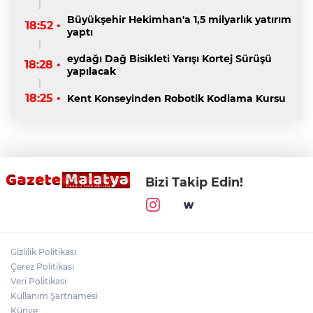
Büyükşehir Hekimhan'a 1,5 milyarlık yatırım
18:52 •
yaptı
eydağı Dağ Bisikleti Yarışı Kortej Sürüşü
18:28 •
yapılacak
18:25 •
Kent Konseyinden Robotik Kodlama Kursu
Bizi Takip Edin!
Gizlilik Politikası
Çerez Politikası
Veri Politikası
Kullanım Şartnamesi
Künye