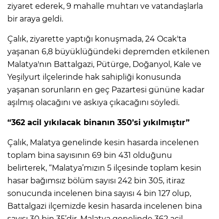
ziyaret ederek, 9 mahalle muhtarı ve vatandaşlarla
bir araya geldi.
Çalık, ziyarette yaptığı konuşmada, 24 Ocak'ta
yaşanan 6,8 büyüklüğündeki depremden etkilenen
Malatya'nın Battalgazi, Pütürge, Doğanyol, Kale ve
Yeşilyurt ilçelerinde hak sahipliği konusunda
yaşanan sorunların en geç Pazartesi gününe kadar
aşılmış olacağını ve askıya çıkacağını söyledi.
“362 acil yıkılacak binanın 350’si yıkılmıştır”
Çalık, Malatya genelinde kesin hasarda incelenen
toplam bina sayısının 69 bin 431 olduğunu
belirterek, “Malatya’mızın 5 ilçesinde toplam kesin
hasar bağımsız bölüm sayısı 242 bin 305, itiraz
sonucunda incelenen bina sayısı 4 bin 127 olup,
Battalgazi ilçemizde kesin hasarda incelenen bina
sayısı 30 bin 35’dir. Malatya genelinde 362 acil