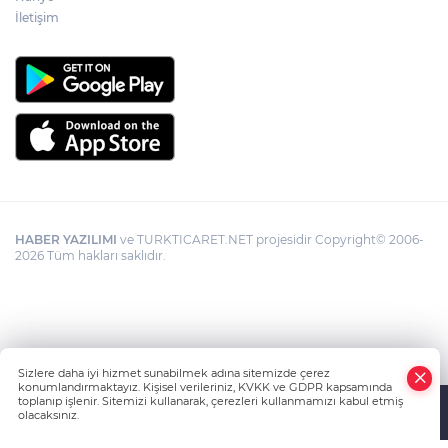
İletişim
HABER YAZILIMI
ve TURKTICARET.NET projesidir Copyright© 2006-
2026 Tüm hakları saklıdır.
Sizlere daha iyi hizmet sunabilmek adına sitemizde çerez
konumlandırmaktayız. Kişisel verileriniz, KVKK ve GDPR kapsamında
toplanıp işlenir. Sitemizi kullanarak, çerezleri kullanmamızı kabul etmiş
olacaksınız.
Anasayfa
Haber Ara
Yazarlar
İhbar Hattı