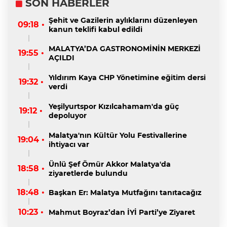
SON HABERLER
Şehit ve Gazilerin aylıklarını düzenleyen
09:18 •
kanun teklifi kabul edildi
MALATYA’DA GASTRONOMİNİN MERKEZİ
19:55 •
AÇILDI
Yıldırım Kaya CHP Yönetimine eğitim dersi
19:32 •
verdi
Yeşilyurtspor Kızılcahamam'da güç
19:12 •
depoluyor
Malatya'nın Kültür Yolu Festivallerine
19:04 •
ihtiyacı var
Ünlü Şef Ömür Akkor Malatya'da
18:58 •
ziyaretlerde bulundu
18:48 •
Başkan Er: Malatya Mutfağını tanıtacağız
10:23 •
Mahmut Boyraz’dan İYİ Parti’ye Ziyaret