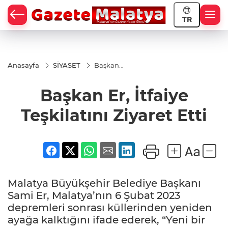
TR
Anasayfa
SİYASET
Başkan
Er, İtfaiye
Teşkilatını
Başkan Er, İtfaiye
Ziyaret
Etti
Teşkilatını Ziyaret Etti
Malatya Büyükşehir Belediye Başkanı
Sami Er, Malatya’nın 6 Şubat 2023
depremleri sonrası küllerinden yeniden
ayağa kalktığını ifade ederek, “Yeni bir