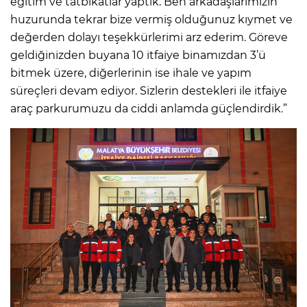
eğitim ve tatbikatlar yaptık. Ben arkadaşlarımızın
huzurunda tekrar bize vermiş olduğunuz kıymet ve
değerden dolayı teşekkürlerimi arz ederim. Göreve
geldiğinizden buyana 10 itfaiye binamızdan 3’ü
bitmek üzere, diğerlerinin ise ihale ve yapım
süreçleri devam ediyor. Sizlerin destekleri ile itfaiye
araç parkurumuzu da ciddi anlamda güçlendirdik.”