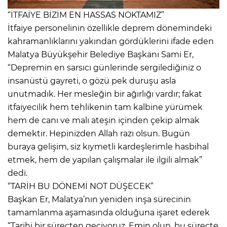
“İTFAİYE BİZİM EN HASSAS NOKTAMIZ”
İtfaiye personelinin özellikle deprem dönemindeki
kahramanlıklarını yakından gördüklerini ifade eden
Malatya Büyükşehir Belediye Başkanı Sami Er,
“Depremin en sarsıcı günlerinde sergilediğiniz o
insanüstü gayreti, o gözü pek duruşu asla
unutmadık. Her mesleğin bir ağırlığı vardır; fakat
itfaiyecilik hem tehlikenin tam kalbine yürümek
hem de canı ve malı ateşin içinden çekip almak
demektir. Hepinizden Allah razı olsun. Bugün
buraya gelişim, siz kıymetli kardeşlerimle hasbihal
etmek, hem de yapılan çalışmalar ile ilgili almak”
dedi.
“TARİH BU DÖNEMİ NOT DÜŞECEK”
Başkan Er, Malatya’nın yeniden inşa sürecinin
tamamlanma aşamasında olduğuna işaret ederek
“Tarihi bir süreçten geçiyoruz. Emin olun, bu süreçte