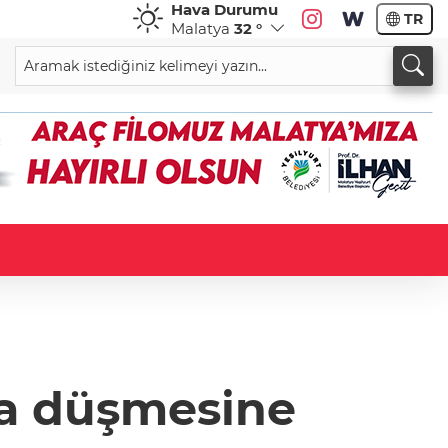
Hava Durumu
TR
Malatya
32 °
ğa düşmesine