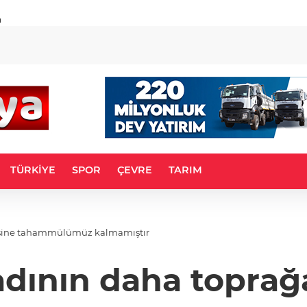
u
TÜRKİYE
SPOR
ÇEVRE
TARIM
esine tahammülümüz kalmamıştır
kadının daha topra