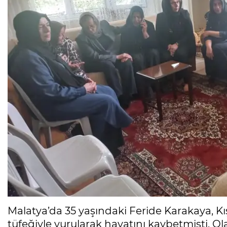
Malatya’da 35 yaşındaki Feride Karakaya, Kı
tüfeğiyle vurularak hayatını kaybetmişti. Ol