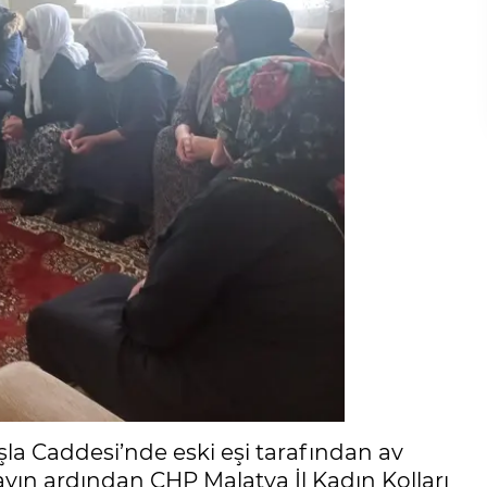
şla Caddesi’nde eski eşi tarafından av
ayın ardından CHP Malatya İl Kadın Kolları