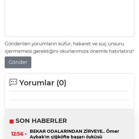
Gönderilen yorumların küfür, hakaret ve suç unsuru
içermemesi gerektiğini okurlarımıza önemle hatırlatırız!
Gönder
Yorumlar (
0
)
SON HABERLER
BEKAR ODALARINDAN ZİRVEYE.. Ömer
12:56 •
Aybak'ın çiğköfte başarı öyküsü