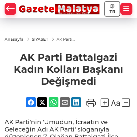
TR
Anasayfa
SİYASET
AK Parti
Battalgazi
Kadın
AK Parti Battalgazi
Kolları
Başkanı
Değişmedi
Kadın Kolları Başkanı
Değişmedi
AK Parti'nin 'Umudun, İcraatın ve
Geleceğin Adı AK Parti' sloganıyla
düzenlenen 7. Olağan Battalgazi İlçe