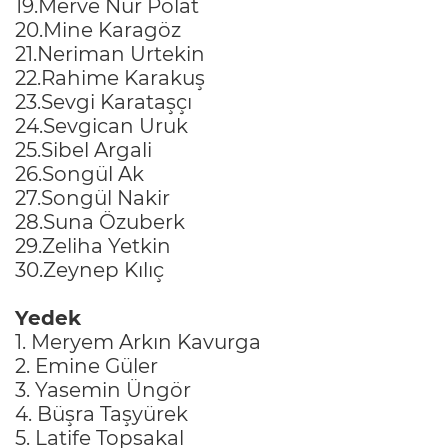
19.Merve Nur Polat
20.Mine Karagöz
21.Neriman Urtekin
22.Rahime Karakuş
23.Sevgi Karataşçı
24.Sevgican Uruk
25.Sibel Argali
26.Songül Ak
27.Songül Nakir
28.Suna Özuberk
29.Zeliha Yetkin
30.Zeynep Kılıç
Yedek
1. Meryem Arkın Kavurga
2. Emine Güler
3. Yasemin Üngör
4. Büşra Taşyürek
5. Latife Topsakal