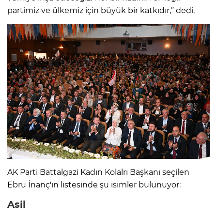
partimiz ve ülkemiz için büyük bir katkıdır,” dedi.
AK Parti Battalgazi Kadın Kolalrı Başkanı seçilen
Ebru İnanç'ın listesinde şu isimler bulunuyor:
Asil