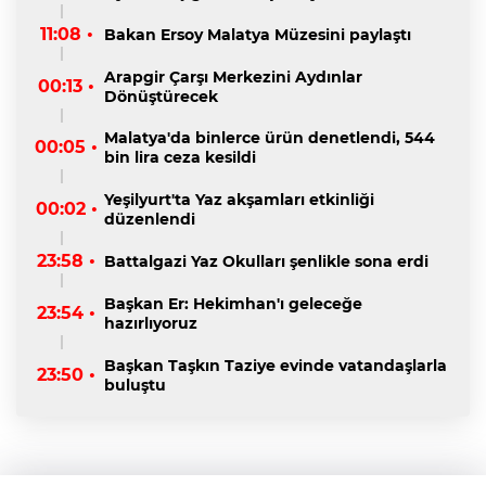
11:08 •
Bakan Ersoy Malatya Müzesini paylaştı
Arapgir Çarşı Merkezini Aydınlar
00:13 •
Dönüştürecek
Malatya'da binlerce ürün denetlendi, 544
00:05 •
bin lira ceza kesildi
Yeşilyurt'ta Yaz akşamları etkinliği
00:02 •
düzenlendi
23:58 •
Battalgazi Yaz Okulları şenlikle sona erdi
Başkan Er: Hekimhan'ı geleceğe
23:54 •
hazırlıyoruz
Başkan Taşkın Taziye evinde vatandaşlarla
23:50 •
buluştu