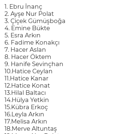
1. Ebru İnanç
2. Ayşe Nur Polat
3. Çiçek Gümüşboğa
4. Emine Bükte
5. Esra Arkın
6. Fadime Konakçı
7. Hacer Aslan
8. Hacer Öktem
9. Hanife Sevinçhan
10.Hatice Ceylan
11.Hatice Kanar
12.Hatice Konat
13.Hilal Baltacı
14.Hülya Yetkin
15.Kübra Erkoç
16.Leyla Arkın
17.Melisa Arkın
18.Merve Altuntaş