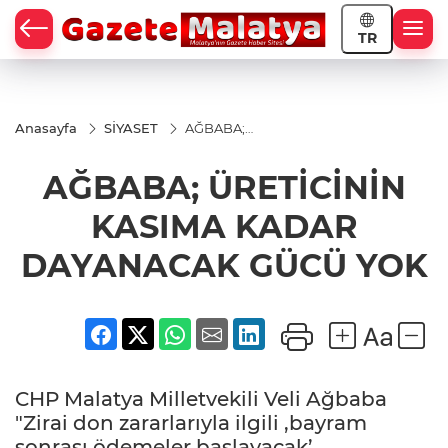
TR
Anasayfa
SİYASET
AĞBABA;
ÜRETİCİNİN
KASIMA
AĞBABA; ÜRETİCİNİN
KADAR
DAYANACAK
GÜCÜ YOK
KASIMA KADAR
DAYANACAK GÜCÜ YOK
CHP Malatya Milletvekili Veli Ağbaba
"Zirai don zararlarıyla ilgili ,bayram
sonrası ödemeler başlayacak’