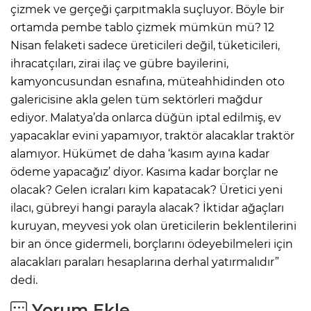
çizmek ve gerçeği çarpıtmakla suçluyor. Böyle bir
ortamda pembe tablo çizmek mümkün mü? 12
Nisan felaketi sadece üreticileri değil, tüketicileri,
ihracatçıları, zirai ilaç ve gübre bayilerini,
kamyoncusundan esnafına, müteahhidinden oto
galericisine akla gelen tüm sektörleri mağdur
ediyor. Malatya’da onlarca düğün iptal edilmiş, ev
yapacaklar evini yapamıyor, traktör alacaklar traktör
alamıyor. Hükümet de daha ‘kasım ayına kadar
ödeme yapacağız’ diyor. Kasıma kadar borçlar ne
olacak? Gelen icraları kim kapatacak? Üretici yeni
ilacı, gübreyi hangi parayla alacak? İktidar ağaçları
kuruyan, meyvesi yok olan üreticilerin beklentilerini
bir an önce gidermeli, borçlarını ödeyebilmeleri için
alacakları paraları hesaplarına derhal yatırmalıdır”
dedi.
Yorum Ekle