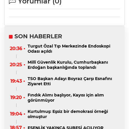
Yorumlar (
0
)
SON HABERLER
Turgut Özal Tıp Merkezinde Endoskopi
20:36 •
Odası açıldı
Millî Güvenlik Kurulu, Cumhurbaşkanı
20:25 •
Erdoğan başkanlığında toplandı
TSO Başkan Adayı Boyraz Çarşı Esnafını
19:43 •
Ziyaret Etti
Fındık Alımı başlıyor, Kayısı için alım
19:20 •
görünmüyor
Kurtulmuş: Eşsiz bir demokrasi örneği
19:04 •
olmuştur
18:57 •
ESENLİK YAKINCA ŞUBESİ AÇILIYOR