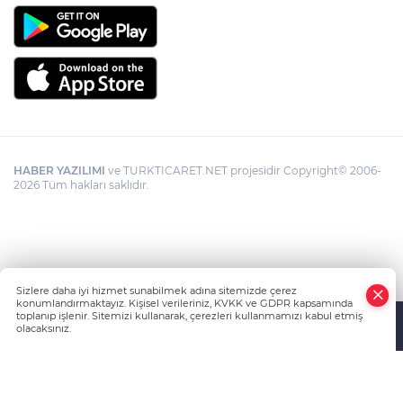
HABER YAZILIMI
ve TURKTICARET.NET projesidir Copyright© 2006-
2026 Tüm hakları saklıdır.
Sizlere daha iyi hizmet sunabilmek adına sitemizde çerez
konumlandırmaktayız. Kişisel verileriniz, KVKK ve GDPR kapsamında
toplanıp işlenir. Sitemizi kullanarak, çerezleri kullanmamızı kabul etmiş
olacaksınız.
Anasayfa
Haber Ara
Yazarlar
İhbar Hattı