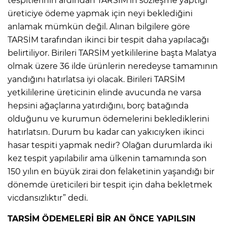
tespitlerinin ardından TARSİM’in sözleşme yaptığı
üreticiye ödeme yapmak için neyi beklediğini
anlamak mümkün değil. Alınan bilgilere göre
TARSİM tarafından ikinci bir tespit daha yapılacağı
belirtiliyor. Birileri TARSİM yetkililerine başta Malatya
olmak üzere 36 ilde ürünlerin neredeyse tamamının
yandığını hatırlatsa iyi olacak. Birileri TARSİM
yetkililerine üreticinin elinde avucunda ne varsa
hepsini ağaçlarına yatırdığını, borç batağında
olduğunu ve kurumun ödemelerini beklediklerini
hatırlatsın. Durum bu kadar can yakıcıyken ikinci
hasar tespiti yapmak nedir? Olağan durumlarda iki
kez tespit yapılabilir ama ülkenin tamamında son
150 yılın en büyük zirai don felaketinin yaşandığı bir
dönemde üreticileri bir tespit için daha bekletmek
vicdansızlıktır” dedi.
TARSİM ÖDEMELERİ BİR AN ÖNCE YAPILSIN