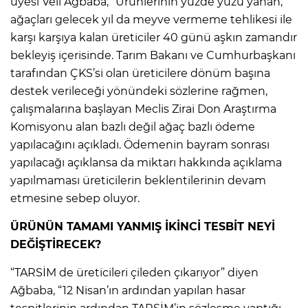
üyesi Veli Ağbaba, “Ürünlerinin yüzde yüzü yanan,
ağaçları gelecek yıl da meyve vermeme tehlikesi ile
karşı karşıya kalan üreticiler 40 günü aşkın zamandır
bekleyiş içerisinde. Tarım Bakanı ve Cumhurbaşkanı
tarafından ÇKS’si olan üreticilere dönüm başına
destek verileceği yönündeki sözlerine rağmen,
çalışmalarına başlayan Meclis Zirai Don Araştırma
Komisyonu alan bazlı değil ağaç bazlı ödeme
yapılacağını açıkladı. Ödemenin bayram sonrası
yapılacağı açıklansa da miktarı hakkında açıklama
yapılmaması üreticilerin beklentilerinin devam
etmesine sebep oluyor.
ÜRÜNÜN TAMAMI YANMIŞ İKİNCİ TESBİT NEYİ
DEĞİŞTİRECEK?
“TARSİM de üreticileri çileden çıkarıyor” diyen
Ağbaba, “12 Nisan’ın ardından yapılan hasar