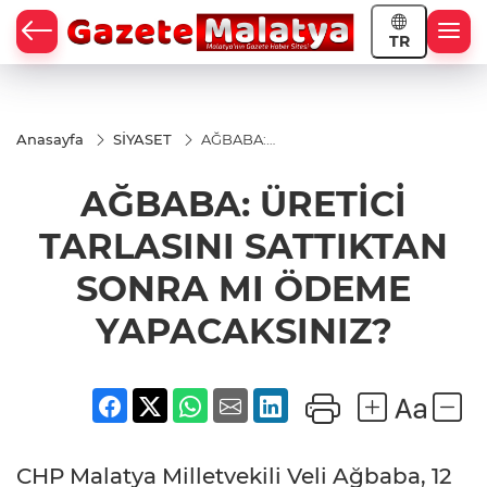
TR
Anasayfa
SİYASET
AĞBABA:
ÜRETİCİ
TARLASINI
AĞBABA: ÜRETİCİ
SATTIKTAN
SONRA MI
ÖDEME
TARLASINI SATTIKTAN
YAPACAKSINIZ?
SONRA MI ÖDEME
YAPACAKSINIZ?
CHP Malatya Milletvekili Veli Ağbaba, 12