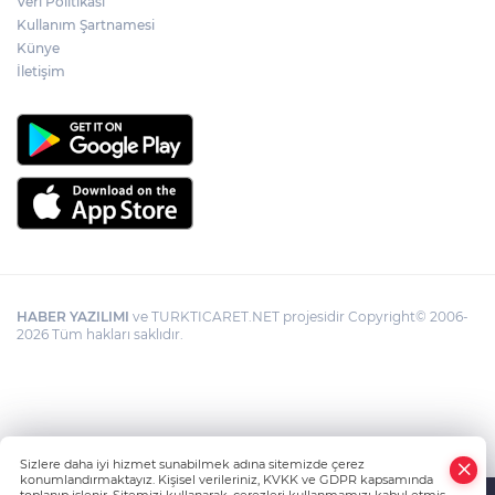
Veri Politikası
Kullanım Şartnamesi
Künye
İletişim
HABER YAZILIMI
ve TURKTICARET.NET projesidir Copyright© 2006-
2026 Tüm hakları saklıdır.
Sizlere daha iyi hizmet sunabilmek adına sitemizde çerez
konumlandırmaktayız. Kişisel verileriniz, KVKK ve GDPR kapsamında