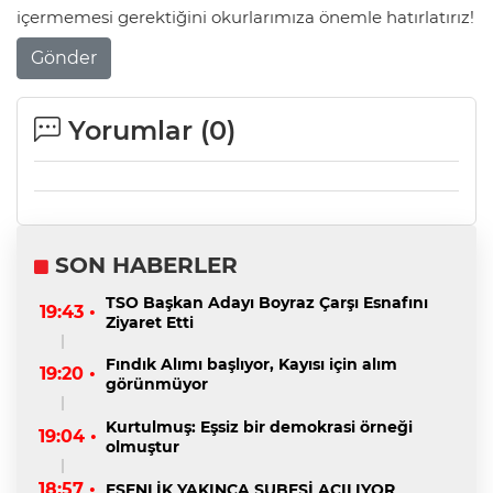
içermemesi gerektiğini okurlarımıza önemle hatırlatırız!
Gönder
Yorumlar (
0
)
SON HABERLER
TSO Başkan Adayı Boyraz Çarşı Esnafını
19:43 •
Ziyaret Etti
Fındık Alımı başlıyor, Kayısı için alım
19:20 •
görünmüyor
Kurtulmuş: Eşsiz bir demokrasi örneği
19:04 •
olmuştur
18:57 •
ESENLİK YAKINCA ŞUBESİ AÇILIYOR