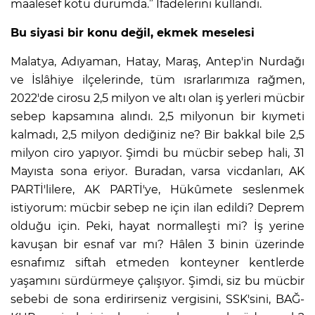
maalesef kötü durumda.” İfadelerini kullandı.
Bu siyasi bir konu değil, ekmek meselesi
Malatya, Adıyaman, Hatay, Maraş, Antep'in Nurdağı
ve İslâhiye ilçelerinde, tüm ısrarlarımıza rağmen,
2022'de cirosu 2,5 milyon ve altı olan iş yerleri mücbir
sebep kapsamına alındı. 2,5 milyonun bir kıymeti
kalmadı, 2,5 milyon dediğiniz ne? Bir bakkal bile 2,5
milyon ciro yapıyor. Şimdi bu mücbir sebep hali, 31
Mayısta sona eriyor. Buradan, varsa vicdanları, AK
PARTİ'lilere, AK PARTİ'ye, Hükûmete seslenmek
istiyorum: mücbir sebep ne için ilan edildi? Deprem
olduğu için. Peki, hayat normalleşti mi? İş yerine
kavuşan bir esnaf var mı? Hâlen 3 binin üzerinde
esnafımız siftah etmeden konteyner kentlerde
yaşamını sürdürmeye çalışıyor. Şimdi, siz bu mücbir
sebebi de sona erdirirseniz vergisini, SSK'sini, BAĞ-