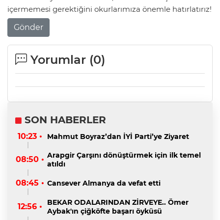
içermemesi gerektiğini okurlarımıza önemle hatırlatırız!
Gönder
Yorumlar (
0
)
SON HABERLER
10:23 •
Mahmut Boyraz’dan İYİ Parti’ye Ziyaret
Arapgir Çarşını dönüştürmek için ilk temel
08:50 •
atıldı
08:45 •
Cansever Almanya da vefat etti
BEKAR ODALARINDAN ZİRVEYE.. Ömer
12:56 •
Aybak'ın çiğköfte başarı öyküsü