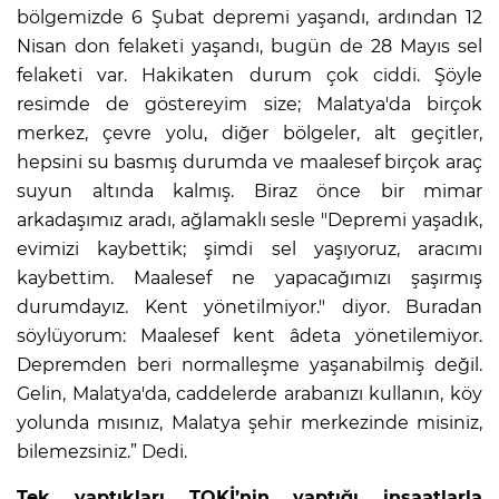
bölgemizde 6 Şubat depremi yaşandı, ardından 12
Nisan don felaketi yaşandı, bugün de 28 Mayıs sel
felaketi var. Hakikaten durum çok ciddi. Şöyle
resimde de göstereyim size; Malatya'da birçok
merkez, çevre yolu, diğer bölgeler, alt geçitler,
hepsini su basmış durumda ve maalesef birçok araç
suyun altında kalmış. Biraz önce bir mimar
arkadaşımız aradı, ağlamaklı sesle "Depremi yaşadık,
evimizi kaybettik; şimdi sel yaşıyoruz, aracımı
kaybettim. Maalesef ne yapacağımızı şaşırmış
durumdayız. Kent yönetilmiyor." diyor. Buradan
söylüyorum: Maalesef kent âdeta yönetilemiyor.
Depremden beri normalleşme yaşanabilmiş değil.
Gelin, Malatya'da, caddelerde arabanızı kullanın, köy
yolunda mısınız, Malatya şehir merkezinde misiniz,
bilemezsiniz.” Dedi.
Tek yaptıkları TOKİ’nin yaptığı inşaatlarla