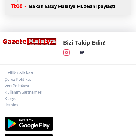
11:08 •
Bakan Ersoy Malatya Müzesini paylaştı
Bizi Takip Edin!
Gizlilik Politikası
Çerez Politikası
Veri Politikası
Kullanım Şartnamesi
Künye
İletişim