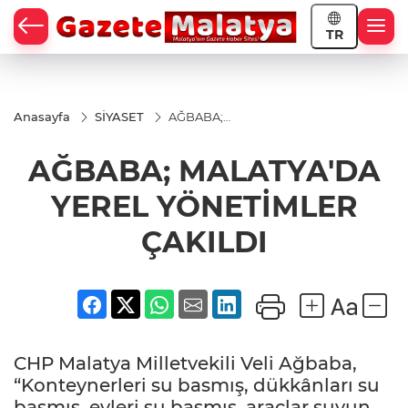
TR
Anasayfa
SİYASET
AĞBABA;
MALATYA'DA
YEREL
AĞBABA; MALATYA'DA
YÖNETİMLER
ÇAKILDI
YEREL YÖNETİMLER
ÇAKILDI
CHP Malatya Milletvekili Veli Ağbaba,
“Konteynerleri su basmış, dükkânları su
basmış, evleri su basmış, araçlar suyun