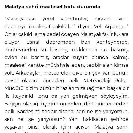
Malatya şehri maalesef kötü durumda
“Malatya'daki yerel yönetimler, bırakın sınıfı
geçmeyi, maalesef çakıldılar” diyen Veli Ağbaba, “
Onlar çakıldı ama bedel ödeyen Malatyalı fakir fukara
oluyor. Esnaf depremden beri konteynerde.
Konteynerleri su basmış, dükkânları su basmış,
evleri su basmış, araçlar suyun altında kalmış,
maalesef kentte müdahale eden, tedbir alan kimse
yok. Arkadaşlar, meteoroloji diye bir şey var, bunun
böyle olacağı önceden belli. Meteoroloji Bölge
Müdürü bizim bütün itirazlarımıza rağmen başka bir
ile kaydırıldı .onu da yeri gelmişken söyleyeyim.
Yağışın olacağı üç gün önceden, dört gün önceden
belli. Kardeşim, tedbir alsana; sen ne işe yarıyorsun,
sen ne işe yarıyorsun? Yani hakikaten şehirde
yaşayan birisi olarak içim acıyor. Malatya şehri