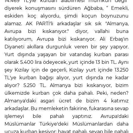
14.469 TL'yle kurban alabilmesi mümkün değil”
diyerek konuşmasını sürdüren Ağbaba, “ Emekli,
eskiden koç alıyordu, şimdi koçun boynuzunu
alamaz. AK PARTİ'li arkadaşlar sık sık "Almanya,
Avrupa bizi kıskanıyor." diyor, vallahi buna
katılıyorum, Avrupa bizi kıskanıyor. Ali Erbaş'ın
Diyaneti akıllara durgunluk veren bir şey yapıyor.
Yurt dışında yaşayan bir vatandaş kurban parası
olarak 5.400 lira ödeyecek, yurt içinde 13 bin TL. Aynı
şey Kızılay için de geçerli, Kızılay yurt içinde 13.250
TL'ye kurban bağışı alıyor, yurt dışında ne kadar
alıyor? 5.250 TL. Almanya bizi kıskanıyor, bizim
ülkemizde kurban çok daha pahalı. Peki, neden?
Almanya'daki asgari ücret de bizim 4 katımız
arkadaşlar. Bu memleketin fakirine, fukarasına sevap
işlemeyi bile pahalı yaptınız. Avrupa'daki
Müslümanlar Türkiye'deki Müslümanlardan daha
ucuza kurban kesiyor; hayat pahalı, sevap bile pahalı