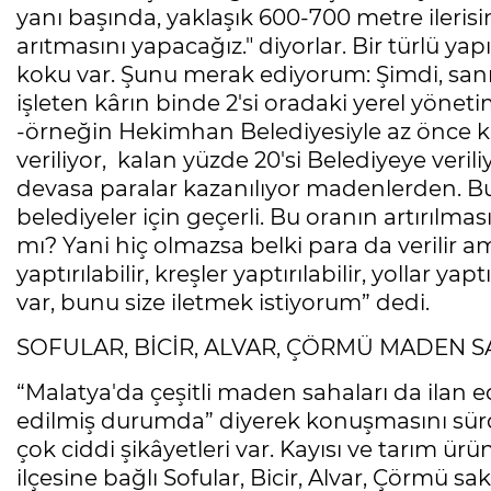
yanı başında, yaklaşık 600-700 metre ilerisin
arıtmasını yapacağız." diyorlar. Bir türlü yap
koku var. Şunu merak ediyorum: Şimdi, san
işleten kârın binde 2'si oradaki yerel yöneti
-örneğin Hekimhan Belediyesiyle az önce ko
veriliyor, kalan yüzde 20'si Belediyeye verili
devasa paralar kazanılıyor madenlerden. Bu 
belediyeler için geçerli. Bu oranın artırılması
mı? Yani hiç olmazsa belki para da verilir a
yaptırılabilir, kreşler yaptırılabilir, yollar yap
var, bunu size iletmek istiyorum” dedi.
SOFULAR, BİCİR, ALVAR, ÇÖRMÜ MADEN SA
“Malatya'da çeşitli maden sahaları da ilan e
edilmiş durumda” diyerek konuşmasını sürdü
çok ciddi şikâyetleri var. Kayısı ve tarım ür
ilçesine bağlı Sofular, Bicir, Alvar, Çörmü 