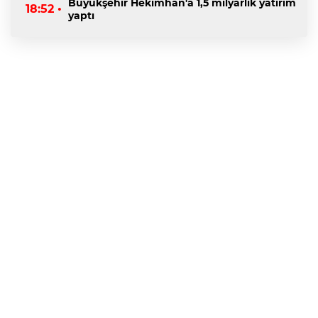
Büyükşehir Hekimhan'a 1,5 milyarlık yatırım
18:52 •
yaptı