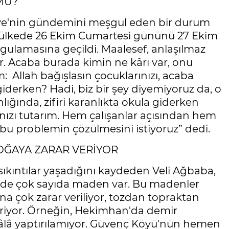
MU?
kiye'nin gündemini meşgul eden bir durum
ülkede 26 Ekim Cumartesi gününü 27 Ekim
ulamasına geçildi. Maalesef, anlaşılmaz
. Acaba burada kimin ne kârı var, onu
 Allah bağışlasın çocuklarınızı, acaba
iderken? Hadi, biz bir şey diyemiyoruz da, o
ğında, zifiri karanlıkta okula giderken
anızı tutarım. Hem çalışanlar açısından hem
 bu problemin çözülmesini istiyoruz” dedi.
OĞAYA ZARAR VERİYOR
kıntılar yaşadığını kaydeden Veli Ağbaba,
nde çok sayıda maden var. Bu madenler
rına çok zarar veriliyor, tozdan topraktan
veriyor. Örneğin, Hekimhan'da demir
âlâ yaptırılamıyor. Güvenç Köyü'nün hemen