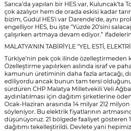
Sarıca'da yapılan bir HES var, Kuluncak’ta 
çok azalıyor hem de orada eskisi kadar tarı
bizim, Güdül HES'i var Darende'de, aynı pr
engelliyor HES, bu işte "Yüzde 20'sini salac
çalışırken artmaya devam ediyor.” ifadelerin
MALATYA'NIN TABİRİYLE "YEL ESTİ, ELEKTRİ
Türkiye’nin pek çok ilinde özelleştirmeden ka
Özelleştirme yapılırken aslında israf ve pahal
kamunun üretiminin daha fazla artacağı, dol
ediliyordu ancak bunun tam tersi olduğun
sürdüren CHP Malatya Milletvekili Veli Ağb
aydınlatılması için dağıtım şirketlerine ö
Ocak-Haziran arasında 14 milyar 212 milyon 
söyleniyor. Bu elektrik fiyatlarının artması
düşünüyoruz. 21 bölgede faaliyet gösteren 14
dağıtımı tekelleştirildi. Devlete yani hepimiz