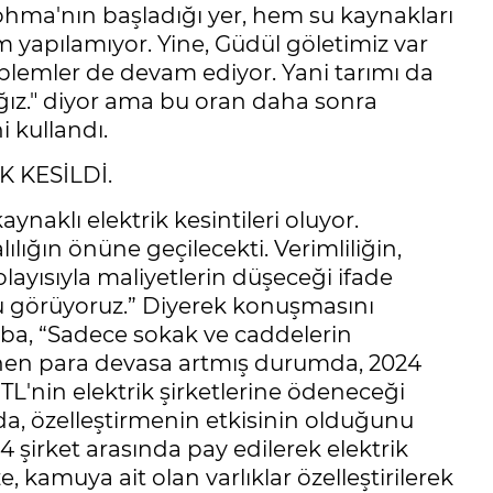
Tohma'nın başladığı yer, hem su kaynakları
m yapılamıyor. Yine, Güdül göletimiz var
oblemler de devam ediyor. Yani tarımı da
ağız." diyor ama bu oran daha sonra
i kullandı.
K KESİLDİ.
ynaklı elektrik kesintileri oluyor.
ılığın önüne geçilecekti. Verimliliğin,
ayısıyla maliyetlerin düşeceği ifade
u görüyoruz.” Diyerek konuşmasını
aba, “Sadece sokak ve caddelerin
denen para devasa artmış durumda, 2024
TL'nin elektrik şirketlerine ödeneceği
nda, özelleştirmenin etkisinin olduğunu
 şirket arasında pay edilerek elektrik
e, kamuya ait olan varlıklar özelleştirilerek