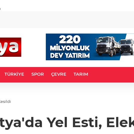
u
TÜRKİYE
SPOR
ÇEVRE
TARIM
esildi
a'da Yel Esti, Elek