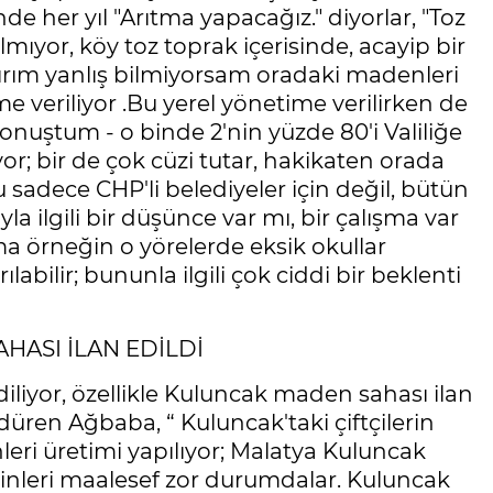
de her yıl "Arıtma yapacağız." diyorlar, "Toz
ılmıyor, köy toz toprak içerisinde, acayip bir
ırım yanlış bilmiyorsam oradaki madenleri
me veriliyor .Bu yerel yönetime verilirken de
nuştum - o binde 2'nin yüzde 80'i Valiliğe
yor; bir de çok cüzi tutar, hakikaten orada
sadece CHP'li belediyeler için değil, bütün
yla ilgili bir düşünce var mı, bir çalışma var
ma örneğin o yörelerde eksik okullar
tırılabilir; bununla ilgili çok ciddi bir beklenti
HASI İLAN EDİLDİ
diliyor, özellikle Kuluncak maden sahası ilan
ren Ağbaba, “ Kuluncak'taki çiftçilerin
ünleri üretimi yapılıyor; Malatya Kuluncak
sakinleri maalesef zor durumdalar. Kuluncak