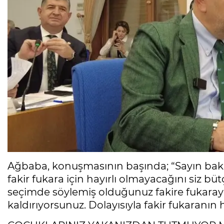
Ağbaba, konuşmasının başında; “Sayın baka
fakir fukara için hayırlı olmayacağını siz büt
seçimde söylemiş olduğunuz fakire fukaray
kaldırıyorsunuz. Dolayısıyla fakir fukaranın 