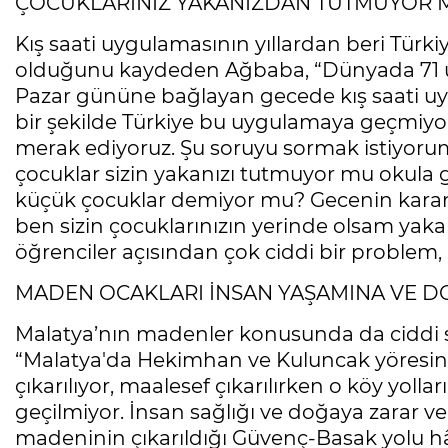
ÇOCUKLARINIZ YAKANIZDAN TUTMUYOR 
Kış saati uygulamasının yıllardan beri Tür
olduğunu kaydeden Ağbaba, “Dünyada 71 
Pazar gününe bağlayan gecede kış saati uyg
bir şekilde Türkiye bu uygulamaya geçmiyor
merak ediyoruz. Şu soruyu sormak istiyorum:
çocuklar sizin yakanızı tutmuyor mu okula g
küçük çocuklar demiyor mu? Gecenin karanlı
ben sizin çocuklarınızın yerinde olsam yak
öğrenciler açısından çok ciddi bir problem,
MADEN OCAKLARI İNSAN YAŞAMINA VE D
Malatya’nın madenler konusunda da ciddi sı
“Malatya'da Hekimhan ve Kuluncak yöresi
çıkarılıyor, maalesef çıkarılırken o köy yolla
geçilmiyor. İnsan sağlığı ve doğaya zarar 
madeninin çıkarıldığı Güvenç-Basak yolu h