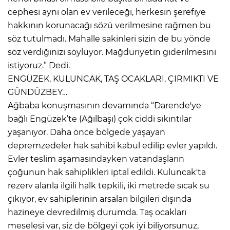
cephesi aynı olan ev verileceği, herkesin şerefiye
hakkının korunacağı sözü verilmesine rağmen bu
söz tutulmadı. Mahalle sakinleri sizin de bu yönde
söz verdiğinizi söylüyor. Mağduriyetin giderilmesini
istiyoruz.” Dedi.
ENGÜZEK, KULUNCAK, TAŞ OCAKLARI, ÇIRMIKTI VE
GÜNDÜZBEY…
Ağbaba konuşmasının devamında “Darende'ye
bağlı Engüzek’te (Ağılbaşı) çok ciddi sıkıntılar
yaşanıyor. Daha önce bölgede yaşayan
depremzedeler hak sahibi kabul edilip evler yapıldı.
Evler teslim aşamasındayken vatandaşların
çoğunun hak sahiplikleri iptal edildi. Kuluncak'ta
rezerv alanla ilgili halk tepkili, iki metrede sıcak su
çıkıyor, ev sahiplerinin arsaları bilgileri dışında
hazineye devredilmiş durumda. Taş ocakları
meselesi var, siz de bölgeyi çok iyi biliyorsunuz,