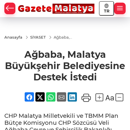
TR
Anasayfa
SİYASET
Ağbaba,
Malatya
Büyükşehir
Ağbaba, Malatya
Belediyesine
Destek İstedi
Büyükşehir Belediyesine
Destek İstedi
CHP Malatya Milletvekili ve TBMM Plan
Bütçe Komisyonu CHP Sözcüsü Veli
Ağbaba Çevre ve Şehircilik Bakanlığı