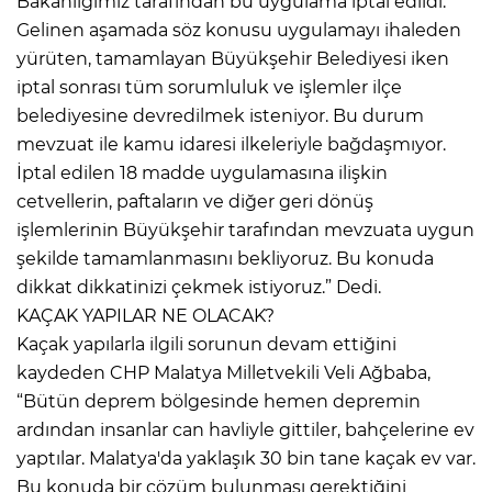
Bakanlığımız tarafından bu uygulama iptal edildi.
Gelinen aşamada söz konusu uygulamayı ihaleden
yürüten, tamamlayan Büyükşehir Belediyesi iken
iptal sonrası tüm sorumluluk ve işlemler ilçe
belediyesine devredilmek isteniyor. Bu durum
mevzuat ile kamu idaresi ilkeleriyle bağdaşmıyor.
İptal edilen 18 madde uygulamasına ilişkin
cetvellerin, paftaların ve diğer geri dönüş
işlemlerinin Büyükşehir tarafından mevzuata uygun
şekilde tamamlanmasını bekliyoruz. Bu konuda
dikkat dikkatinizi çekmek istiyoruz.” Dedi.
KAÇAK YAPILAR NE OLACAK?
Kaçak yapılarla ilgili sorunun devam ettiğini
kaydeden CHP Malatya Milletvekili Veli Ağbaba,
“Bütün deprem bölgesinde hemen depremin
ardından insanlar can havliyle gittiler, bahçelerine ev
yaptılar. Malatya'da yaklaşık 30 bin tane kaçak ev var.
Bu konuda bir çözüm bulunması gerektiğini