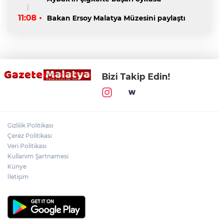
11:08 •
Bakan Ersoy Malatya Müzesini paylaştı
Bizi Takip Edin!
Gizlilik Politikası
Çerez Politikası
Veri Politikası
Kullanım Şartnamesi
Künye
İletişim