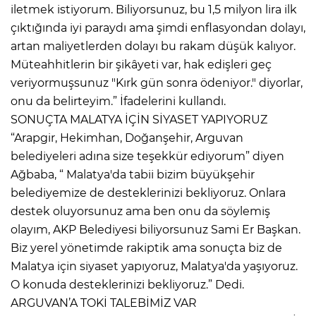
iletmek istiyorum. Biliyorsunuz, bu 1,5 milyon lira ilk
çıktığında iyi paraydı ama şimdi enflasyondan dolayı,
artan maliyetlerden dolayı bu rakam düşük kalıyor.
Müteahhitlerin bir şikâyeti var, hak edişleri geç
veriyormuşsunuz "Kırk gün sonra ödeniyor." diyorlar,
onu da belirteyim.” İfadelerini kullandı.
SONUÇTA MALATYA İÇİN SİYASET YAPIYORUZ
“Arapgir, Hekimhan, Doğanşehir, Arguvan
belediyeleri adına size teşekkür ediyorum” diyen
Ağbaba, “ Malatya'da tabii bizim büyükşehir
belediyemize de desteklerinizi bekliyoruz. Onlara
destek oluyorsunuz ama ben onu da söylemiş
olayım, AKP Belediyesi biliyorsunuz Sami Er Başkan.
Biz yerel yönetimde rakiptik ama sonuçta biz de
Malatya için siyaset yapıyoruz, Malatya'da yaşıyoruz.
O konuda desteklerinizi bekliyoruz.” Dedi.
ARGUVAN’A TOKİ TALEBİMİZ VAR