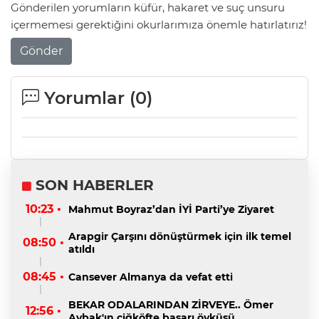
Gönderilen yorumların küfür, hakaret ve suç unsuru
içermemesi gerektiğini okurlarımıza önemle hatırlatırız!
Gönder
Yorumlar (
0
)
SON HABERLER
10:23 •
Mahmut Boyraz’dan İYİ Parti’ye Ziyaret
Arapgir Çarşını dönüştürmek için ilk temel
08:50 •
atıldı
08:45 •
Cansever Almanya da vefat etti
BEKAR ODALARINDAN ZİRVEYE.. Ömer
12:56 •
Aybak'ın çiğköfte başarı öyküsü