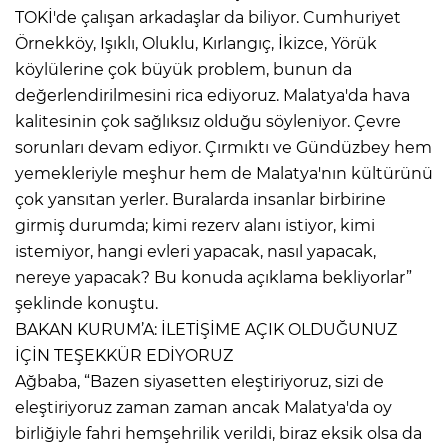
TOKİ'de çalışan arkadaşlar da biliyor. Cumhuriyet
Örnekköy, Işıklı, Oluklu, Kırlangıç, İkizce, Yörük
köylülerine çok büyük problem, bunun da
değerlendirilmesini rica ediyoruz. Malatya'da hava
kalitesinin çok sağlıksız olduğu söyleniyor. Çevre
sorunları devam ediyor. Çırmıktı ve Gündüzbey hem
yemekleriyle meşhur hem de Malatya'nın kültürünü
çok yansıtan yerler. Buralarda insanlar birbirine
girmiş durumda; kimi rezerv alanı istiyor, kimi
istemiyor, hangi evleri yapacak, nasıl yapacak,
nereye yapacak? Bu konuda açıklama bekliyorlar”
şeklinde konuştu.
BAKAN KURUM’A: İLETİŞİME AÇIK OLDUĞUNUZ
İÇİN TEŞEKKÜR EDİYORUZ
Ağbaba, “Bazen siyasetten eleştiriyoruz, sizi de
eleştiriyoruz zaman zaman ancak Malatya'da oy
birliğiyle fahri hemşehrilik verildi, biraz eksik olsa da