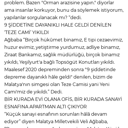
problem. Bazen "Orman arazisine yapın." diyorlar
ama insanlar korkuyor, bunu da söylemek istiyorum,
yapılanlar sorgulanacak mı? “dedi.
9 ŞİDDETİNE DAYANIKLI HALE GELDİ DENİLEN
‘TEZE CAMİ’ YIKILDI
Ağbaba “Birçok hükûmet binamız, E tipi cezaevimiz,
huzur evimiz, yetiştirme yurdumuz, adliye binamız,
Ziraat Bankamız, sağlık müdürlüğü, birçok binamız
yıkıldı, Yeşilyurt'a bağlı Topsögüt Konutları yıkıldı.
Maalesef 2020 depreminden sonra "9 şiddetinde
depreme dayanıklı hâle geldi" denilen, bizim de
Malatya'nın simgesi olan Teze Camisi yani Yeni
Cami'miz de yıkıldı.” Dedi.
BİR KURADA EVİ OLANA OFİS, BİR KURADA SANAYİ
ESNAFINA APARTMAN ALTI ÇIKIYOR
“Küçük sanayi esnafının sorunları hâlâ devam
ediyor” diyen Malatya Milletvekili Veli Ağbaba,