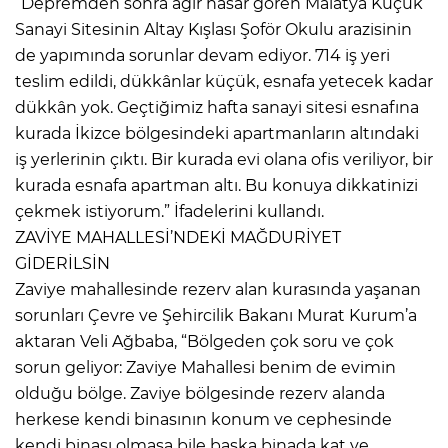
“Depremden sonra ağır hasar gören Malatya Küçük
Sanayi Sitesinin Altay Kışlası Şoför Okulu arazisinin
de yapımında sorunlar devam ediyor. 714 iş yeri
teslim edildi, dükkânlar küçük, esnafa yetecek kadar
dükkân yok. Geçtiğimiz hafta sanayi sitesi esnafına
kurada İkizce bölgesindeki apartmanların altındaki
iş yerlerinin çıktı. Bir kurada evi olana ofis veriliyor, bir
kurada esnafa apartman altı. Bu konuya dikkatinizi
çekmek istiyorum.” İfadelerini kullandı.
ZAVİYE MAHALLESİ’NDEKİ MAĞDURİYET
GİDERİLSİN
Zaviye mahallesinde rezerv alan kurasında yaşanan
sorunları Çevre ve Şehircilik Bakanı Murat Kurum’a
aktaran Veli Ağbaba, “Bölgeden çok soru ve çok
sorun geliyor: Zaviye Mahallesi benim de evimin
olduğu bölge. Zaviye bölgesinde rezerv alanda
herkese kendi binasının konum ve cephesinde
kendi binası olmasa bile başka binada kat ve