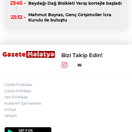
23:45 •
Beydağı Dağ Bisikleti Yarışı kortejle başladı
Mahmut Boyraz, Genç Girişimciler İcra
23:32 •
Kurulu ile buluştu
Bizi Takip Edin!
Gizlilik Politikası
Çerez Politikası
Veri Politikası
Kullanım Şartnamesi
Künye
İletişim