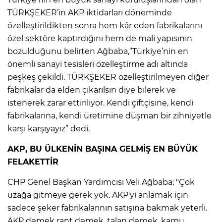
TÜRKŞEKER’in AKP iktidarları döneminde
özelleştirildikten sonra hem kâr eden fabrikalarını
özel sektöre kaptırdığını hem de mali yapısının
bozulduğunu belirten Ağbaba,”Türkiye’nin en
önemli sanayi tesisleri özelleştirme adı altında
peşkeş çekildi. TÜRKŞEKER özelleştirilmeyen diğer
fabrikalar da elden çıkarılsın diye bilerek ve
istenerek zarar ettiriliyor. Kendi çiftçisine, kendi
fabrikalarına, kendi üretimine düşman bir zihniyetle
karşı karşıyayız” dedi.
AKP, BU ÜLKENİN BAŞINA GELMİŞ EN BÜYÜK
FELAKETTİR
CHP Genel Başkan Yardımcısı Veli Ağbaba; "Çok
uzağa gitmeye gerek yok. AKP'yi anlamak için
sadece şeker fabrikalarının satışına bakmak yeterli.
AKP demek rant demek, talan demek, kamu