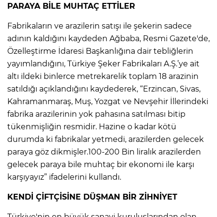
PARAYA BİLE MUHTAÇ ETTİLER
Fabrikaların ve arazilerin satışı ile şekerin sadece
adının kaldığını kaydeden Ağbaba, Resmi Gazete'de,
Özelleştirme İdaresi Başkanlığına dair tebliğlerin
yayımlandığını, Türkiye Şeker Fabrikaları A.Ş.’ye ait
altı ildeki binlerce metrekarelik toplam 18 arazinin
satıldığı açıklandığını kaydederek, “Erzincan, Sivas,
Kahramanmaraş, Muş, Yozgat ve Nevşehir İllerindeki
fabrika arazilerinin yok pahasına satılması bitip
tükenmişliğin resmidir. Hazine o kadar kötü
durumda ki fabrikalar yetmedi, arazilerden gelecek
paraya göz dikmişler.100-200 Bin liralık arazilerden
gelecek paraya bile muhtaç bir ekonomi ile karşı
karşıyayız” ifadelerini kullandı.
KENDİ ÇİFTÇİSİNE DÜŞMAN BİR ZİHNİYET
Türkiye'nin en büyük sanayi kuruluşlarından olan