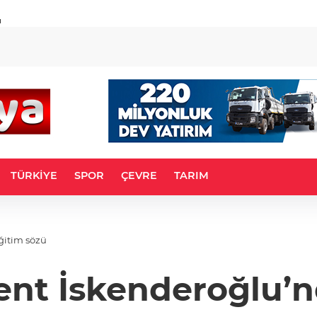
u
TÜRKİYE
SPOR
ÇEVRE
TARIM
ğitim sözü
ent İskenderoğlu’n