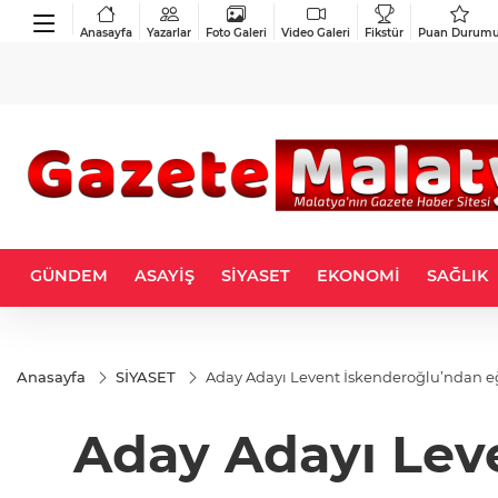
Anasayfa
Yazarlar
Foto Galeri
Video Galeri
Fikstür
Puan Durum
GÜNDEM
ASAYİŞ
SİYASET
EKONOMİ
SAĞLIK
Anasayfa
SİYASET
Aday Adayı Levent İskenderoğlu’ndan e
Aday Adayı Lev