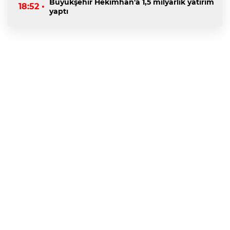
Büyükşehir Hekimhan'a 1,5 milyarlık yatırım
18:52 •
yaptı