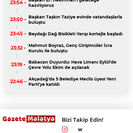
Başkan Er: Hekimhan'ı geleceğe
23:54 •
hazırlıyoruz
Başkan Taşkın Taziye evinde vatandaşlarla
23:50 •
buluştu
23:45 •
Beydağı Dağ Bisikleti Yarışı kortejle başladı
Mahmut Boyraz, Genç Girişimciler İcra
23:32 •
Kurulu ile buluştu
Babacan Duyurdu: Hava Limanı Eylül'de
23:19 •
Çevre Yolu Ekim de açılacak
Akçadağ'da 5 Belediye Meclis üyesi Yeni
22:46 •
Parti'ye katıldı
Bizi Takip Edin!