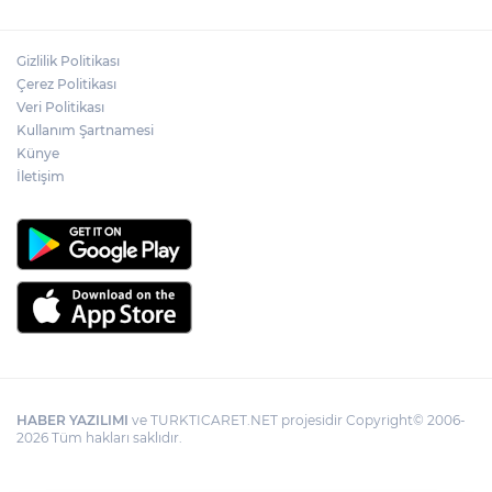
Gizlilik Politikası
Çerez Politikası
Veri Politikası
Kullanım Şartnamesi
Künye
İletişim
HABER YAZILIMI
ve TURKTICARET.NET projesidir Copyright© 2006-
2026 Tüm hakları saklıdır.