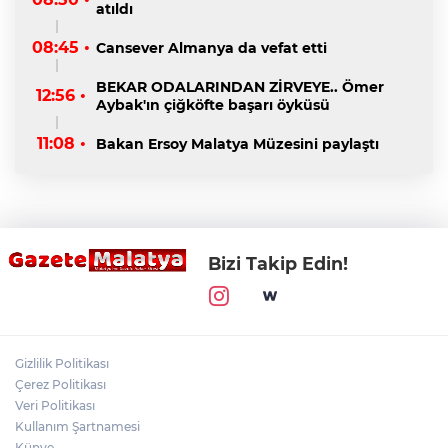
atıldı
08:45 •
Cansever Almanya da vefat etti
BEKAR ODALARINDAN ZİRVEYE.. Ömer
12:56 •
Aybak'ın çiğköfte başarı öyküsü
11:08 •
Bakan Ersoy Malatya Müzesini paylaştı
Bizi Takip Edin!
Gizlilik Politikası
Çerez Politikası
Veri Politikası
Kullanım Şartnamesi
Künye