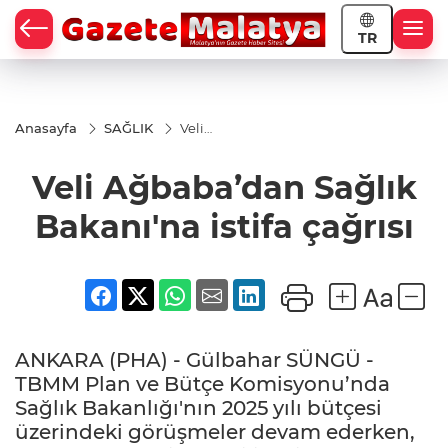
TR
Anasayfa
SAĞLIK
Veli
Ağbaba’dan
Sağlık
Veli Ağbaba’dan Sağlık
Bakanı'na
istifa çağrısı
Bakanı'na istifa çağrısı
ANKARA (PHA) - Gülbahar SÜNGÜ -
TBMM Plan ve Bütçe Komisyonu’nda
Sağlık Bakanlığı'nın 2025 yılı bütçesi
üzerindeki görüşmeler devam ederken,