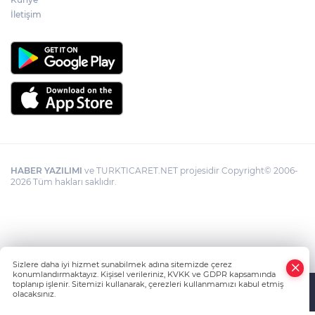
İletişim
HABER YAZILIMI
ve TURKTICARET.NET projesidir Copyright© 2006-
2026 Tüm hakları saklıdır.
Sizlere daha iyi hizmet sunabilmek adına sitemizde çerez
konumlandırmaktayız. Kişisel verileriniz, KVKK ve GDPR kapsamında
toplanıp işlenir. Sitemizi kullanarak, çerezleri kullanmamızı kabul etmiş
olacaksınız.
Anasayfa
Haber Ara
Yazarlar
İhbar Hattı