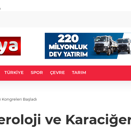
u
TÜRKİYE
SPOR
ÇEVRE
TARIM
 Karaciğer Nakli Kongreleri Başladı
roloji ve Karaciğe