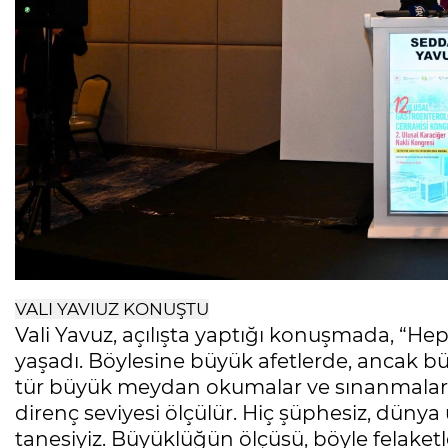
VALI YAVIUZ KONUŞTU
Vali Yavuz, açılışta yaptığı konuşmada, “Hepi
yaşadı. Böylesine büyük afetlerde, ancak bü
tür büyük meydan okumalar ve sınanmalar
direnç seviyesi ölçülür. Hiç şüphesiz, dünya
tanesiyiz. Büyüklüğün ölçüsü, böyle felaketl