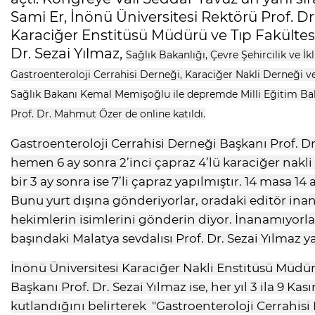
Sami Er, İnönü Üniversitesi Rektörü Prof. Dr
Karaciğer Enstitüsü Müdürü ve Tıp Fakültesi
Dr. Sezai Yılmaz,
Sağlık Bakanlığı, Çevre Şehircilik ve İk
Gastroenteroloji Cerrahisi Derneği, Karaciğer Nakli Derneği v
Sağlık Bakanı Kemal Memişoğlu ile depremde Milli Eğitim Ba
Prof. Dr. Mahmut Özer de online katıldı.
Gastroenteroloji Cerrahisi Derneği Başkanı Prof. D
hemen 6 ay sonra 2’inci çapraz 4’lü karaciğer nakli y
bir 3 ay sonra ise 7’li çapraz yapılmıştır. 14 masa 1
Bunu yurt dışına gönderiyorlar, oradaki editör inan
hekimlerin isimlerini gönderin diyor. İnanamıyorla
başındaki Malatya sevdalısı Prof. Dr. Sezai Yılmaz y
İnönü Üniversitesi Karaciğer Nakli Enstitüsü Müdür
Başkanı Prof. Dr. Sezai Yılmaz ise, her yıl 3 ila 9 K
kutlandığını belirterek "Gastroenteroloji Cerrahisi 