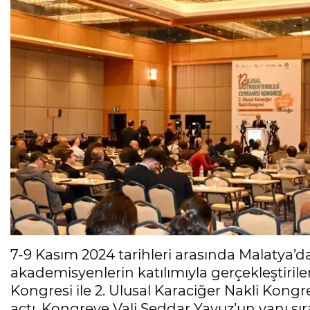
7-9 Kasım 2024 tarihleri arasında Malatya’
akademisyenlerin katılımıyla gerçekleştirilen
Kongresi ile 2. Ulusal Karaciğer Nakli Kongr
açtı. Kongreye Vali Seddar Yavuz’un yanı sı