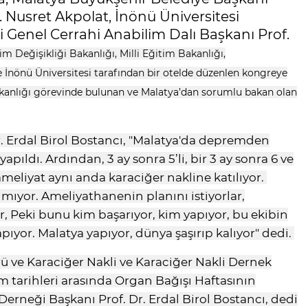
. Nusret Akpolat, İnönü Üniversitesi
 Genel Cerrahi Anabilim Dalı Başkanı Prof.
lim Değişikliği Bakanlığı, Milli Eğitim Bakanlığı,
e İnönü Üniversitesi tarafından bir otelde düzenlen kongreye
kanlığı görevinde bulunan ve Malatya’dan sorumlu bakan olan
r. Erdal Birol Bostancı, "Malatya'da depremden
apıldı. Ardından, 3 ay sonra 5’li, bir 3 ay sonra 6 ve
4 ameliyat aynı anda karaciğer nakline katılıyor.
mıyor. Ameliyathanenin planını istiyorlar,
r, Peki bunu kim başarıyor, kim yapıyor, bu ekibin
apıyor. Malatya yapıyor, dünya şaşırıp kalıyor" dedi.
ü ve Karaciğer Nakli ve Karaciğer Nakli Dernek
asım tarihleri arasında Organ Bağışı Haftasının
Derneği Başkanı Prof. Dr. Erdal Birol Bostancı, dedi