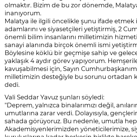
olmaktır. Bizim de bu zor dönemde, Malatya
inanıyorum.
Malatya ile ilgili öncelikle şunu ifade etme
adamlarını ve siyasetçileri yetiştirmiş, 2 
önemli bilim insanlarını milletimizin hizme
sanayi alanında birçok önemli ismi yetiştirm
Böylesine köklü bir geçmişe sahip ve gelec
yaklaşık 4 aydır görev yapıyorum. Hemşerile
kavuşabilmesi için, Sayın Cumhurbaşkanımız
milletimizin desteğiyle bu sorunu ortadan
dedi.
Vali Seddar Yavuz şunları söyledi:
"Deprem, yalnızca binalarımızı değil, anıları
umutlarına zarar verdi. Dolayısıyla, gençleri
sahada görüyoruz. Bu nedenle, umutla hep 
Akademisyenlerimizden yöneticilerimize, s
kuruluşlarına kadar herkesin birlikte hareke