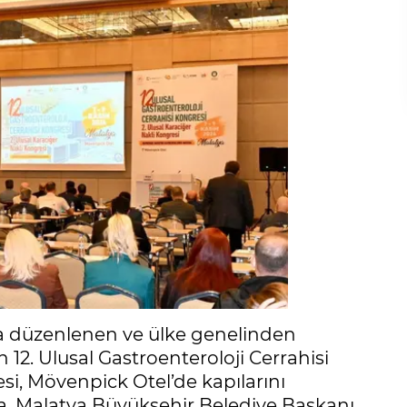
da düzenlenen ve ülke genelinden
 12. Ulusal Gastroenteroloji Cerrahisi
esi, Mövenpick Otel’de kapılarını
ra, Malatya Büyükşehir Belediye Başkanı