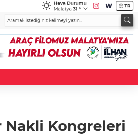
Hava Durumu
TR
Malatya
31 °
r Nakli Kongreleri