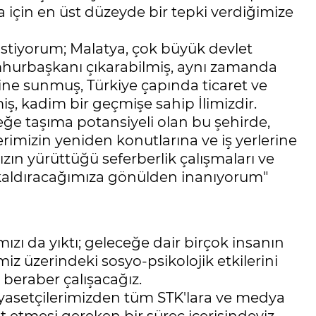
 için en üst düzeyde bir tepki verdiğimize
k istiyorum; Malatya, çok büyük devlet
Cumhurbaşkanı çıkarabilmiş, aynı zamanda
tine sunmuş, Türkiye çapında ticaret ve
iş, kadim bir geçmişe sahip İlimizdir.
eğe taşıma potansiyeli olan bu şehirde,
rimizin yeniden konutlarına ve iş yerlerine
ın yürüttüğü seferberlik çalışmaları ve
 kaldıracağımıza gönülden inanıyorum"
mızı da yıktı; geleceğe dair birçok insanın
miz üzerindeki sosyo-psikolojik etkilerini
beraber çalışacağız.
iyasetçilerimizden tüm STK'lara ve medya
t etmesi gereken bir süreç içerisindeyiz.