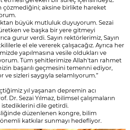
 çözmediğini; aksine birlikte hareket
yorum.
maktan büyük mutluluk duyuyorum. Sezai
üretken ve başka bir yere gitmeyi
a gurur verdi. Sayın rektörlerimiz, Sayın
ilerle el ele vererek çalışacağız. Ayrıca her
mizde yapılmasına vesile oldukları ve
iyorum. Tüm şehitlerimize Allah'tan rahmet
izin başarılı geçmesini temenni ediyor,
 ve sizleri saygıyla selamlıyorum.”
çtiğimiz yıl yaşanan depremin acı
f. Dr. Sezai Yılmaz, bilimsel çalışmaların
ediklerini dile getirdi.
 eşliğinde düzenlenen kongre, bilim
 önemli katkılar sunmayı hedefliyor.