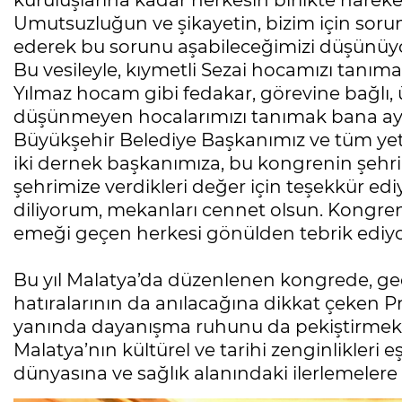
Umutsuzluğun ve şikayetin, bizim için sorun
ederek bu sorunu aşabileceğimizi düşünü
Bu vesileyle, kıymetli Sezai hocamızı tanı
Yılmaz hocam gibi fedakar, görevine bağlı, 
düşünmeyen hocalarımızı tanımak bana ayrıc
Büyükşehir Belediye Başkanımız ve tüm yetkil
iki dernek başkanımıza, bu kongrenin şehri
şehrimize verdikleri değer için teşekkür ed
diliyorum, mekanları cennet olsun. Kongren
emeği geçen herkesi gönülden tebrik ediyor
Bu yıl Malatya’da düzenlenen kongrede, ge
hatıralarının da anılacağına dikkat çeken Pro
yanında dayanışma ruhunu da pekiştirmek ist
Malatya’nın kültürel ve tarihi zenginlikleri
dünyasına ve sağlık alanındaki ilerlemelere