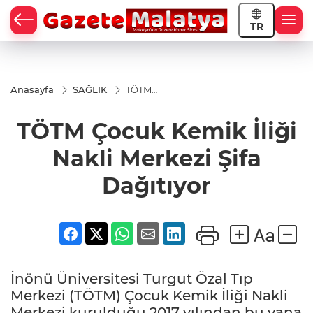
TR
Anasayfa
SAĞLIK
TÖTM
Çocuk
Kemik
TÖTM Çocuk Kemik İliği
İliği
Nakli
Merkezi
Nakli Merkezi Şifa
Şifa
Dağıtıyor
Dağıtıyor
İnönü Üniversitesi Turgut Özal Tıp
Merkezi (TÖTM) Çocuk Kemik İliği Nakli
Merkezi kurulduğu 2017 yılından bu yana