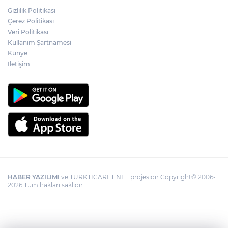
Gizlilik Politikası
Çerez Politikası
Veri Politikası
Kullanım Şartnamesi
Künye
İletişim
HABER YAZILIMI
ve TURKTICARET.NET projesidir Copyright© 2006-
2026 Tüm hakları saklıdır.