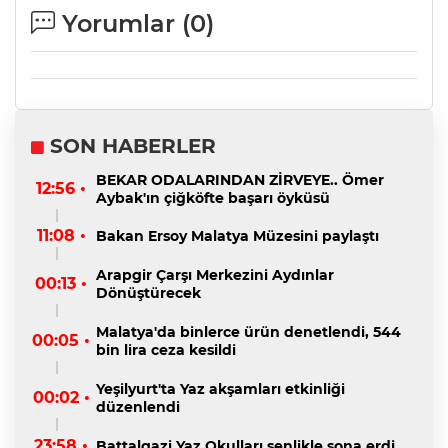
Yorumlar (
0
)
SON HABERLER
BEKAR ODALARINDAN ZİRVEYE.. Ömer
12:56 •
Aybak'ın çiğköfte başarı öyküsü
11:08 •
Bakan Ersoy Malatya Müzesini paylaştı
Arapgir Çarşı Merkezini Aydınlar
00:13 •
Dönüştürecek
Malatya'da binlerce ürün denetlendi, 544
00:05 •
bin lira ceza kesildi
Yeşilyurt'ta Yaz akşamları etkinliği
00:02 •
düzenlendi
23:58 •
Battalgazi Yaz Okulları şenlikle sona erdi