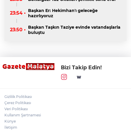
Başkan Er: Hekimhan'ı geleceğe
23:54 •
hazırlıyoruz
Başkan Taşkın Taziye evinde vatandaşlarla
23:50 •
buluştu
Bizi Takip Edin!
Gizlilik Politikası
Çerez Politikası
Veri Politikası
Kullanım Şartnamesi
Künye
İletişim