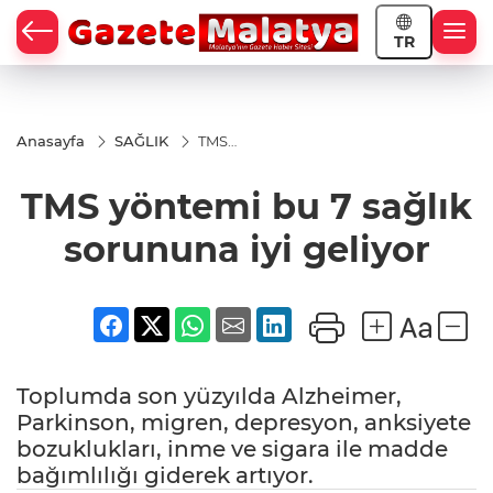
TR
Anasayfa
SAĞLIK
TMS
yöntemi
bu 7
TMS yöntemi bu 7 sağlık
sağlık
sorununa
iyi geliyor
sorununa iyi geliyor
Toplumda son yüzyılda Alzheimer,
Parkinson, migren, depresyon, anksiyete
bozuklukları, inme ve sigara ile madde
bağımlılığı giderek artıyor.