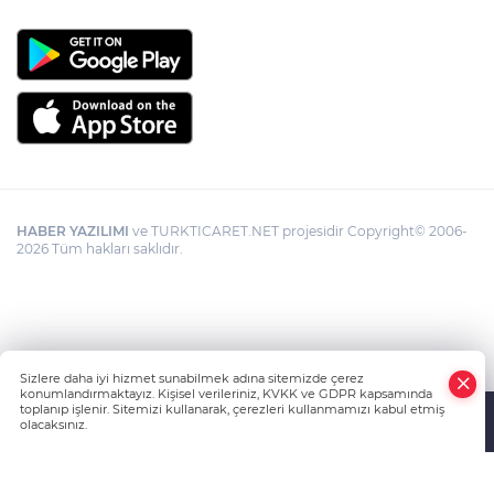
HABER YAZILIMI
ve TURKTICARET.NET projesidir Copyright© 2006-
2026 Tüm hakları saklıdır.
Sizlere daha iyi hizmet sunabilmek adına sitemizde çerez
konumlandırmaktayız. Kişisel verileriniz, KVKK ve GDPR kapsamında
toplanıp işlenir. Sitemizi kullanarak, çerezleri kullanmamızı kabul etmiş
olacaksınız.
Anasayfa
Haber Ara
Yazarlar
İhbar Hattı