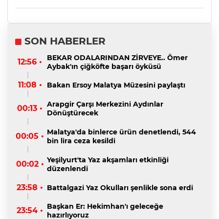
SON HABERLER
BEKAR ODALARINDAN ZİRVEYE.. Ömer
12:56 •
Aybak'ın çiğköfte başarı öyküsü
11:08 •
Bakan Ersoy Malatya Müzesini paylaştı
Arapgir Çarşı Merkezini Aydınlar
00:13 •
Dönüştürecek
Malatya'da binlerce ürün denetlendi, 544
00:05 •
bin lira ceza kesildi
Yeşilyurt'ta Yaz akşamları etkinliği
00:02 •
düzenlendi
23:58 •
Battalgazi Yaz Okulları şenlikle sona erdi
Başkan Er: Hekimhan'ı geleceğe
23:54 •
hazırlıyoruz