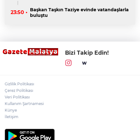
Başkan Taşkın Taziye evinde vatandaşlarla
23:50 •
buluştu
Bizi Takip Edin!
Gizlilik Politikası
Çerez Politikası
Veri Politikası
Kullanım Şartnamesi
Künye
İletişim