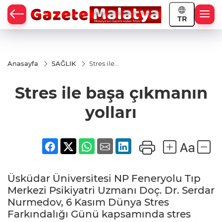
TR
Anasayfa
SAĞLIK
Stres ile
başa
çıkmanın
Stres ile başa çıkmanın
yolları
yolları
Üsküdar Üniversitesi NP Feneryolu Tıp
Merkezi Psikiyatri Uzmanı Doç. Dr. Serdar
Nurmedov, 6 Kasım Dünya Stres
Farkındalığı Günü kapsamında stres