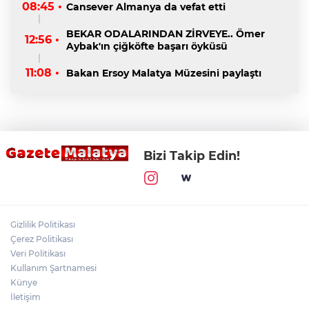
08:45 •
Cansever Almanya da vefat etti
BEKAR ODALARINDAN ZİRVEYE.. Ömer
12:56 •
Aybak'ın çiğköfte başarı öyküsü
11:08 •
Bakan Ersoy Malatya Müzesini paylaştı
Bizi Takip Edin!
Gizlilik Politikası
Çerez Politikası
Veri Politikası
Kullanım Şartnamesi
Künye
İletişim