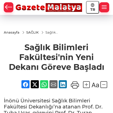
TR
Anasayfa
SAĞLIK
Sağlık
Bilimleri
Fakültesi'nin
Sağlık Bilimleri
Yeni Dekanı
Göreve
Başladı
Fakültesi'nin Yeni
Dekanı Göreve Başladı
İnönü Üniversitesi Sağlık Bilimleri
Fakültesi Dekanlığı’na atanan Prof. Dr.
Tuba Uçar, görevini Prof. Dr. Turan