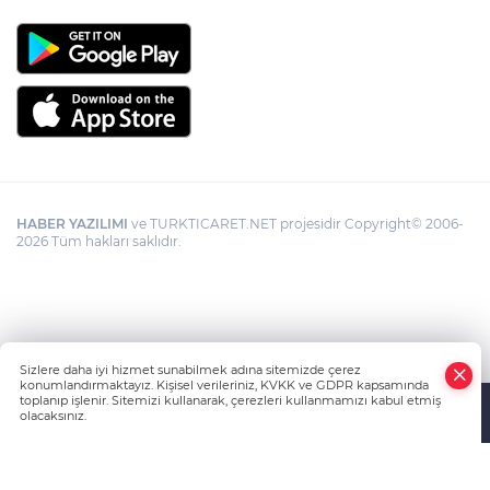
HABER YAZILIMI
ve TURKTICARET.NET projesidir Copyright© 2006-
2026 Tüm hakları saklıdır.
Sizlere daha iyi hizmet sunabilmek adına sitemizde çerez
konumlandırmaktayız. Kişisel verileriniz, KVKK ve GDPR kapsamında
toplanıp işlenir. Sitemizi kullanarak, çerezleri kullanmamızı kabul etmiş
olacaksınız.
Anasayfa
Haber Ara
Yazarlar
İhbar Hattı