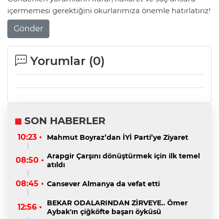
içermemesi gerektiğini okurlarımıza önemle hatırlatırız!
Gönder
Yorumlar (
0
)
SON HABERLER
10:23 •
Mahmut Boyraz’dan İYİ Parti’ye Ziyaret
Arapgir Çarşını dönüştürmek için ilk temel
08:50 •
atıldı
08:45 •
Cansever Almanya da vefat etti
BEKAR ODALARINDAN ZİRVEYE.. Ömer
12:56 •
Aybak'ın çiğköfte başarı öyküsü