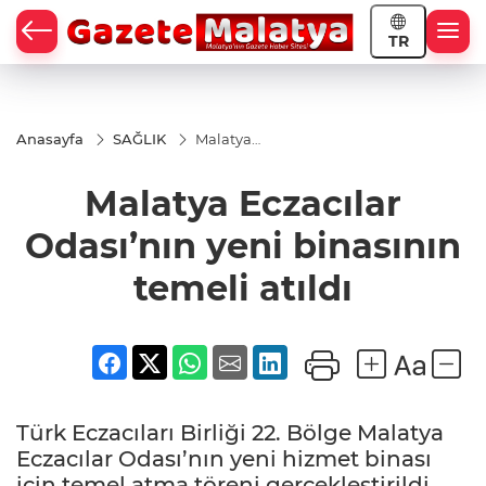
TR
Anasayfa
SAĞLIK
Malatya
Eczacılar
Odası’nın
Malatya Eczacılar
yeni
binasının
temeli
Odası’nın yeni binasının
atıldı
temeli atıldı
Türk Eczacıları Birliği 22. Bölge Malatya
Eczacılar Odası’nın yeni hizmet binası
için temel atma töreni gerçekleştirildi.