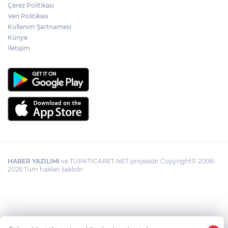
Çerez Politikası
Veri Politikası
Kullanım Şartnamesi
Künye
İletişim
HABER YAZILIMI
ve TURKTICARET.NET projesidir Copyright© 2006-
2026 Tüm hakları saklıdır.