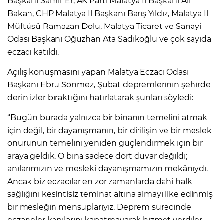
Başkanı Samir Er, AK Parti Malatya İl Başkanı Ali
Bakan, CHP Malatya İl Başkanı Barış Yıldız, Malatya İl
Müftüsü Ramazan Dolu, Malatya Ticaret ve Sanayi
Odası Başkanı Oğuzhan Ata Sadıkoğlu ve çok sayıda
eczacı katıldı.
Açılış konuşmasını yapan Malatya Eczacı Odası
Başkanı Ebru Sönmez, Şubat depremlerinin şehirde
derin izler bıraktığını hatırlatarak şunları söyledi:
“Bugün burada yalnızca bir binanın temelini atmak
için değil, bir dayanışmanın, bir dirilişin ve bir meslek
onurunun temelini yeniden güçlendirmek için bir
araya geldik. O bina sadece dört duvar değildi;
anılarımızın ve mesleki dayanışmamızın mekânıydı.
Ancak biz eczacılar en zor zamanlarda dahi halk
sağlığını kesintisiz teminat altına almayı ilke edinmiş
bir mesleğin mensuplarıyız. Deprem sürecinde
eczaneler kapılarını kapatmayarak hizmet verdiler.