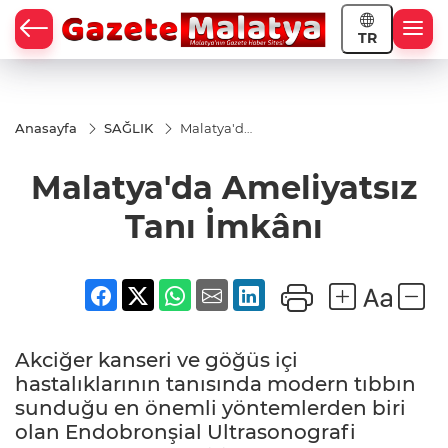
TR
Anasayfa
SAĞLIK
Malatya'da
Ameliyatsız
Tanı
Malatya'da Ameliyatsız
İmkânı
Tanı İmkânı
Akciğer kanseri ve göğüs içi
hastalıklarının tanısında modern tıbbın
sunduğu en önemli yöntemlerden biri
olan Endobronşial Ultrasonografi