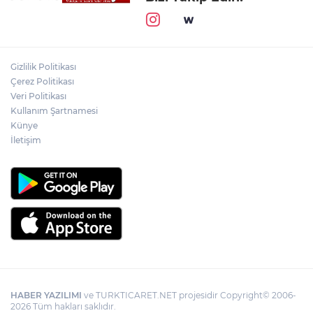
Gizlilik Politikası
Çerez Politikası
Veri Politikası
Kullanım Şartnamesi
Künye
İletişim
HABER YAZILIMI
ve TURKTICARET.NET projesidir Copyright© 2006-
2026 Tüm hakları saklıdır.