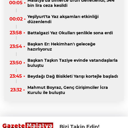
Malatya'da binlerce ürün denetlendi, 544
00:05 •
bin lira ceza kesildi
Yeşilyurt'ta Yaz akşamları etkinliği
00:02 •
düzenlendi
23:58 •
Battalgazi Yaz Okulları şenlikle sona erdi
Başkan Er: Hekimhan'ı geleceğe
23:54 •
hazırlıyoruz
Başkan Taşkın Taziye evinde vatandaşlarla
23:50 •
buluştu
23:45 •
Beydağı Dağ Bisikleti Yarışı kortejle başladı
Mahmut Boyraz, Genç Girişimciler İcra
23:32 •
Kurulu ile buluştu
Bizi Takip Edin!