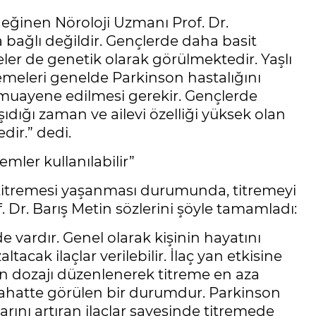
değinen Nöroloji Uzmanı Prof. Dr.
 bağlı değildir. Gençlerde daha basit
eler de genetik olarak görülmektedir. Yaşlı
remeleri genelde Parkinson hastalığını
muayene edilmesi gerekir. Gençlerde
ıdığı zaman ve ailevi özelliği yüksek olan
dir.” dedi.
emler kullanılabilir”
l titremesi yaşanması durumunda, titremeyi
f. Dr. Barış Metin sözlerini şöyle tamamladı:
de vardır. Genel olarak kişinin hayatını
tacak ilaçlar verilebilir. İlaç yan etkisine
rın dozajı düzenlenerek titreme en aza
stirahatte görülen bir durumdur. Parkinson
arını artıran ilaçlar sayesinde titremede