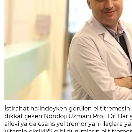
İstirahat halindeyken görülen el titremesini
dikkat çeken Nöroloji Uzmanı Prof. Dr. Barış
ailevi ya da esansiyel tremor yani ilaçlara yan
Vitamin eksikliği gibi durumların el titrem