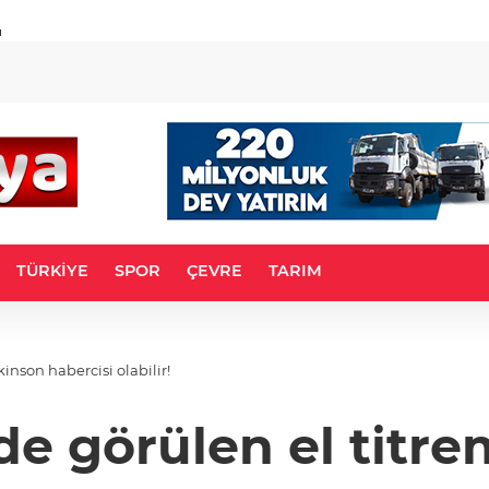
u
TÜRKİYE
SPOR
ÇEVRE
TARIM
kinson habercisi olabilir!
nde görülen el titr