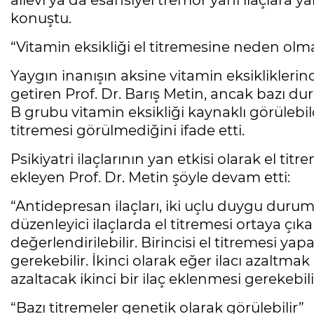
ailevi ya da esansiyel tremor yani ilaçlara ya
konuştu.
“Vitamin eksikliği el titremesine neden olm
Yaygın inanışın aksine vitamin eksikliklerin
getiren Prof. Dr. Barış Metin, ancak bazı du
B grubu vitamin eksikliği kaynaklı görülebild
titremesi görülmediğini ifade etti.
Psikiyatri ilaçlarının yan etkisi olarak el tit
ekleyen Prof. Dr. Metin şöyle devam etti:
“Antidepresan ilaçları, iki uçlu duygu dur
düzenleyici ilaçlarda el titremesi ortaya çıkab
değerlendirilebilir. Birincisi el titremesi yap
gerekebilir. İkinci olarak eğer ilacı azaltm
azaltacak ikinci bir ilaç eklenmesi gerekebili
“Bazı titremeler genetik olarak görülebilir”