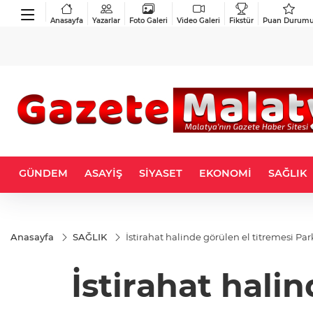
Anasayfa
Yazarlar
Foto Galeri
Video Galeri
Fikstür
Puan Durum
GÜNDEM
ASAYİŞ
SİYASET
EKONOMİ
SAĞLIK
Anasayfa
SAĞLIK
İstirahat halinde görülen el titremesi Par
İstirahat hali