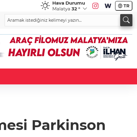
Hava Durumu
TR
Malatya
32 °
emesi Parkinson