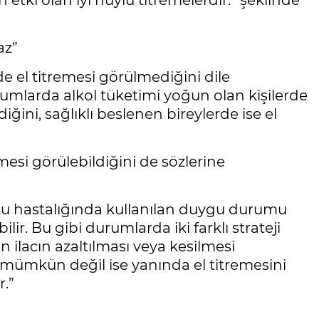
n etki olan iyi huylu titremelerdir.” şeklinde
az”
de el titremesi görülmediğini dile
rumlarda alkol tüketimi yoğun olan kişilerde
iğini, sağlıklı beslenen bireylerde ise el
remesi görülebildiğini de sözlerine
umu hastalığında kullanılan duygu durumu
ilir. Bu gibi durumlarda iki farklı strateji
an ilacın azaltılması veya kesilmesi
ak mümkün değil ise yanında el titremesini
r.”