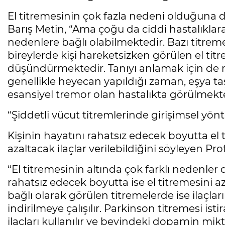
El titremesinin çok fazla nedeni olduğuna 
Barış Metin, “Ama çoğu da ciddi hastalıklara
nedenlere bağlı olabilmektedir. Bazı titrem
bireylerde kişi hareketsizken görülen el tit
düşündürmektedir. Tanıyı anlamak için de 
genellikle heyecan yapıldığı zaman, eşya taş
esansiyel tremor olan hastalıkta görülmekte
“Şiddetli vücut titremlerinde girişimsel yönt
Kişinin hayatını rahatsız edecek boyutta e
azaltacak ilaçlar verilebildiğini söyleyen Pro
“El titremesinin altında çok farklı nedenler 
rahatsız edecek boyutta ise el titremesini azal
bağlı olarak görülen titremelerde ise ilaçla
indirilmeye çalışılır. Parkinson titremesi i
ilaçları kullanılır ve beyindeki dopamin mikt