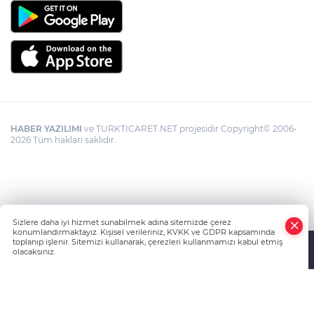
HABER YAZILIMI
ve TURKTICARET.NET projesidir Copyright© 2006-
2026 Tüm hakları saklıdır.
Sizlere daha iyi hizmet sunabilmek adına sitemizde çerez
konumlandırmaktayız. Kişisel verileriniz, KVKK ve GDPR kapsamında
toplanıp işlenir. Sitemizi kullanarak, çerezleri kullanmamızı kabul etmiş
olacaksınız.
Anasayfa
Haber Ara
Yazarlar
İhbar Hattı