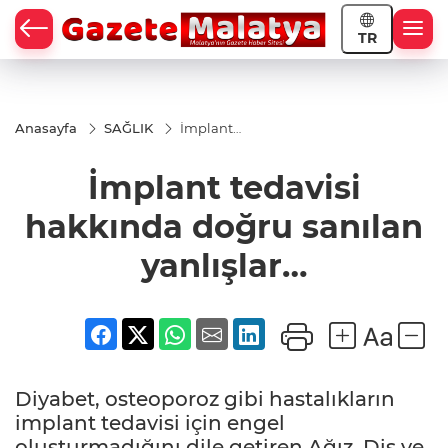
TR
Anasayfa
SAĞLIK
İmplant
tedavisi
hakkında
İmplant tedavisi
doğru
sanılan
yanlışlar…
hakkında doğru sanılan
yanlışlar…
Diyabet, osteoporoz gibi hastalıkların
implant tedavisi için engel
oluşturmadığını dile getiren Ağız, Diş ve