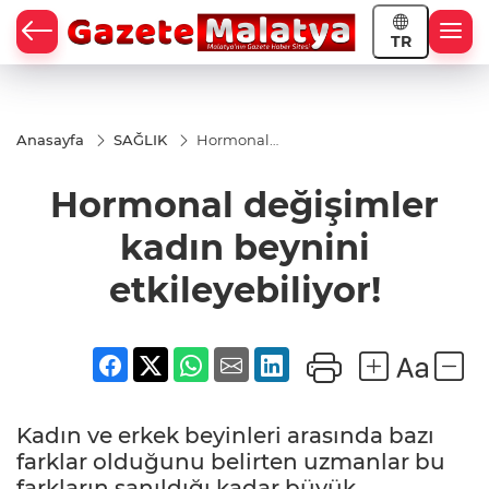
TR
Anasayfa
SAĞLIK
Hormonal
değişimler
kadın beynini
Hormonal değişimler
etkileyebiliyor!
kadın beynini
etkileyebiliyor!
Kadın ve erkek beyinleri arasında bazı
farklar olduğunu belirten uzmanlar bu
farkların sanıldığı kadar büyük