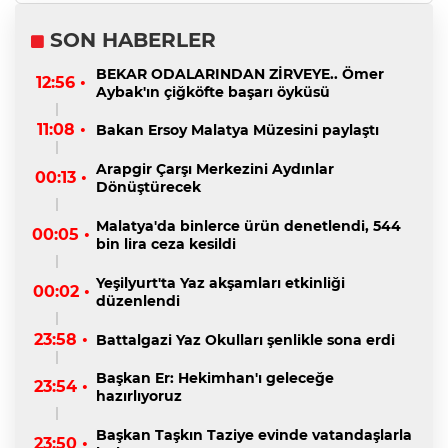
SON HABERLER
BEKAR ODALARINDAN ZİRVEYE.. Ömer
12:56 •
Aybak'ın çiğköfte başarı öyküsü
11:08 •
Bakan Ersoy Malatya Müzesini paylaştı
Arapgir Çarşı Merkezini Aydınlar
00:13 •
Dönüştürecek
Malatya'da binlerce ürün denetlendi, 544
00:05 •
bin lira ceza kesildi
Yeşilyurt'ta Yaz akşamları etkinliği
00:02 •
düzenlendi
23:58 •
Battalgazi Yaz Okulları şenlikle sona erdi
Başkan Er: Hekimhan'ı geleceğe
23:54 •
hazırlıyoruz
Başkan Taşkın Taziye evinde vatandaşlarla
23:50 •